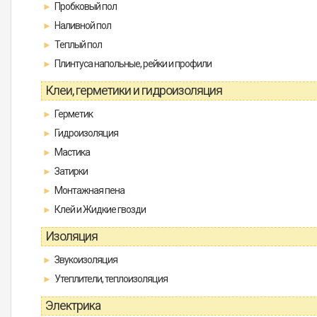
Пробковый пол
Наливной пол
Теплый пол
Плинтуса напольные, рейки и профили
Клеи, герметики и гидроизоляция
Герметик
Гидроизоляция
Мастика
Затирки
Монтажная пена
Клей и Жидкие гвозди
Изоляция
Звукоизоляция
Утеплители, теплоизоляция
Электрика