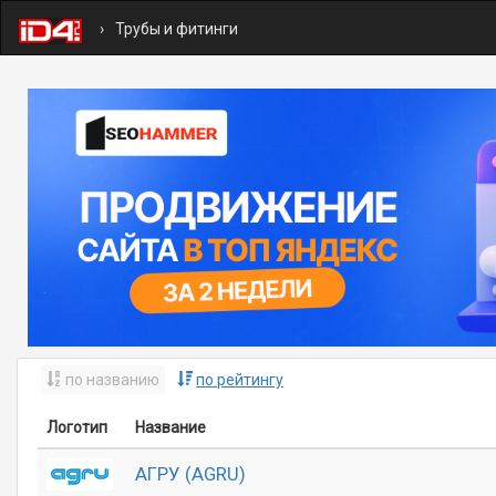
Трубы и фитинги
по названию
по рейтингу
Логотип
Название
АГРУ (AGRU)