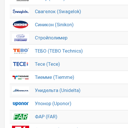
Свагелок (Swagelok)
Синикон (Sinikon)
Стройполимер
ТЕБО (TEBO Technics)
Тесе (Tece)
Тиемме (Tiemme)
Унидельта (Unidelta)
Упонор (Uponor)
ФАР (FAR)