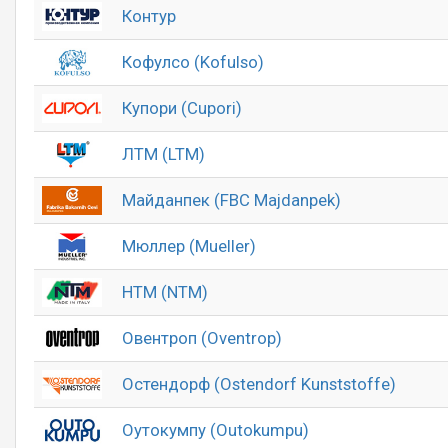
Контур
Кофулсо (Kofulso)
Купори (Cupori)
ЛТМ (LTM)
Майданпек (FBC Majdanpek)
Мюллер (Mueller)
НТМ (NTM)
Овентроп (Oventrop)
Остендорф (Ostendorf Kunststoffe)
Оутокумпу (Outokumpu)