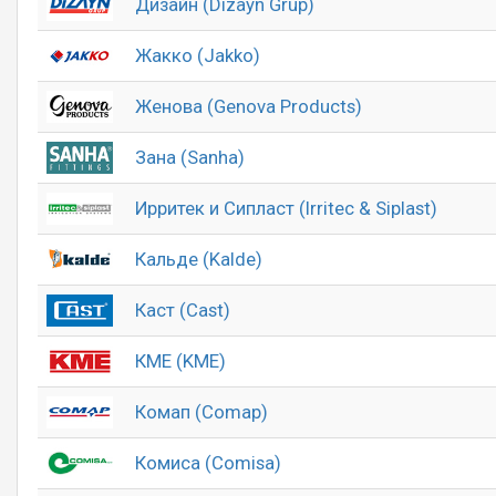
Дизайн (Dizayn Grup)
Жакко (Jakko)
Женова (Genova Products)
Зана (Sanha)
Ирритек и Сипласт (Irritec & Siplast)
Кальде (Kalde)
Каст (Cast)
КМЕ (KME)
Комап (Comap)
Комиса (Comisa)