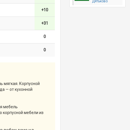
Дятьково
+10
+31
0
0
ь мягкая. Корпусной
да — от кухонной
ая мебель
ю корпусной мебели из
в любом доме и в