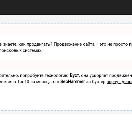
не знаете, как продвигать? Продвижение сайта – это не просто 
поисковых системах.
тоятельно, попробуйте технологию
Буст
, она ускоряет продвижен
инется в Топ10 за месяц, то в
SeoHammer
за бустер
вернут день