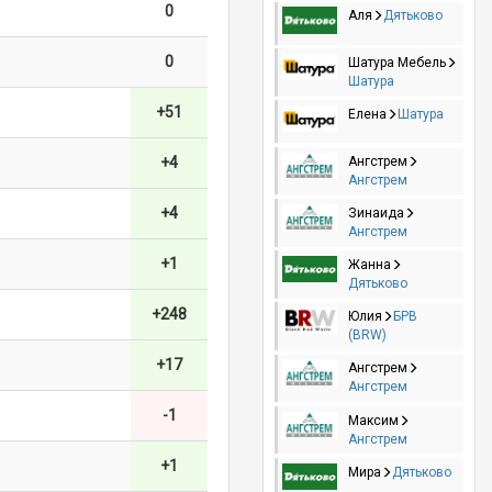
0
Аля
Дятьково
0
Шатура Мебель
Шатура
+51
Елена
Шатура
Ангстрем
+4
Ангстрем
+4
Зинаида
Ангстрем
+1
Жанна
Дятьково
+248
Юлия
БРВ
(BRW)
+17
Ангстрем
Ангстрем
-1
Максим
Ангстрем
+1
Мира
Дятьково