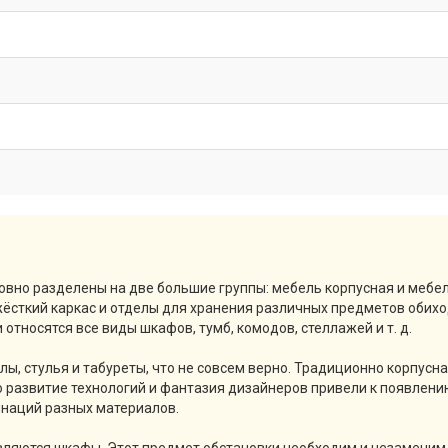
вно разделены на две большие группы: мебель корпусная и мебел
сткий каркас и отделы для хранения различных предметов обихо
 относятся все виды шкафов, тумб, комодов, стеллажей и т. д.
лы, стулья и табуреты, что не совсем верно. Традиционно корпусн
о развитие технологий и фантазия дизайнеров привели к появлени
бинаций разных материалов.
вляются шкафы. Этот предмет обстановки необходим и незаменим 