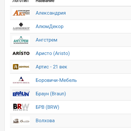
Логотип
Название
Александрия
АлюмДекор
Ангстрем
Аристо (Aristo)
Артис - 21 век
Боровичи-Мебель
Браун (Braun)
БРВ (BRW)
Волхова