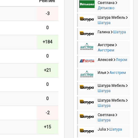
Рейтинг
Светлана
Дятьково
-3
Шатура Мебель
Шатура
0
Галина
Шатура
+184
Ангстрем
Ангстрем
0
Алексей
Лером
+21
Илья
Ангстрем
0
Шатура Мебель
Шатура
0
Шатура Мебель
Шатура
-2
Светлана
Шатура
+15
Julia
Шатура