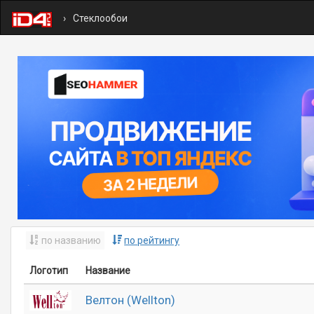
Стеклообои
по названию
по рейтингу
Логотип
Название
Велтон (Wellton)