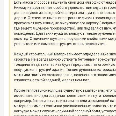
Есть масса способов защитить свой дом или офис от надо
Никому не доставляет особого удовольствия слушать гро
доносящуюся из соседней квартиры или шум транспорта 
дороги. Отечественные и иностранные фирмы производят 
пропускают шум извне, не выпускают его наружу (наприме
где ведётся шумное производство), или подавляют шум, ч
помещения. Для таких нужд используют тонкие рулонны
полотна. Отличными шумоизолирующими свойствами могу
утеплители или сама конструкция стены, перекрытия.
Каждый строительный материал имеет определённые зв
свойства. Не всегда можно устроить бетонные перекрыти
толщины, ведь такая плита будет представлять огромную 
несущих конструкций здания. Тонкие рулонные материал
маты или плиты из стекловолокна, вспененного полиэтиле
справятся с такой задачей, и весят немного.
Кроме теплозвукоизоляции, существуют материалы, что 
исключительно для создания препятствия на пути проник
например, базальтовые плиты или панели из каменной ват
материалы имеют хаотично расположенные волокна, что и
нагрузка может служить причиной головной боли, усталос