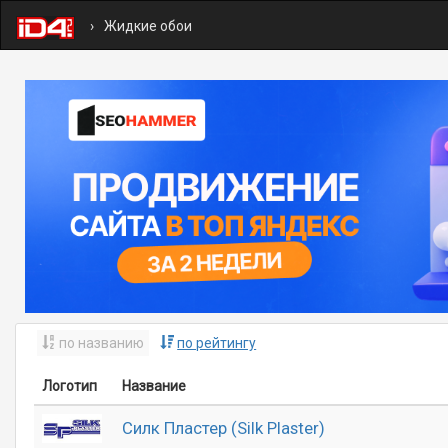
Жидкие обои
по названию
по рейтингу
Логотип
Название
Силк Пластер (Silk Plaster)