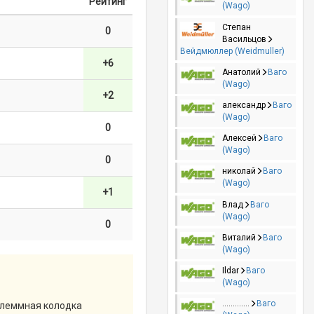
Рейтинг
(Wago)
Степан
0
Васильцов
Вейдмюллер (Weidmuller)
+6
Анатолий
Ваго
(Wago)
+2
александр
Ваго
(Wago)
0
Алексей
Ваго
(Wago)
0
николай
Ваго
(Wago)
+1
Влад
Ваго
(Wago)
0
Виталий
Ваго
(Wago)
Ildar
Ваго
(Wago)
.............
Ваго
Клеммная колодка