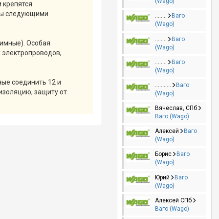
(Wago)
м крепятся
ены следующими
........
Ваго
(Wago)
........
Ваго
имные). Особая
(Wago)
 электропроводов,
........
Ваго
(Wago)
ные соединить 12 и
...........
Ваго
изоляцию, защиту от
(Wago)
.
Вячеслав, СПб
Ваго (Wago)
Алексей
Ваго
(Wago)
Борис
Ваго
(Wago)
Юрий
Ваго
(Wago)
Алексей СПб
Ваго (Wago)