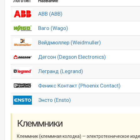
Логотип
Название
АВВ (ABB)
Ваго (Wago)
Вейдмюллер (Weidmuller)
Дегсон (Degson Electronics)
Легранд (Legrand)
Феникс Контакт (Phoenix Contact)
Энсто (Ensto)
Клеммники
Клеммник (клеммная колодка) — электротехническое изд