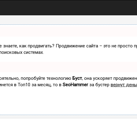
не знаете, как продвигать? Продвижение сайта – это не просто 
поисковых системах.
тоятельно, попробуйте технологию
Буст
, она ускоряет продвижен
инется в Топ10 за месяц, то в
SeoHammer
за бустер
вернут день