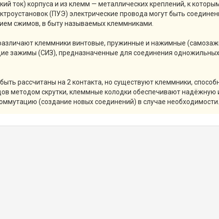
ий ток) корпуса и из клемм — металлических креплений, к которы
ектроустановок (ПУЭ) электрические провода могут быть соедин
ением сжимов, в быту называемых клеммниками.
) различают клеммники винтовые, пружинные и нажимные (самозаж
ие зажимы (СИЗ), предназначенные для соединения одножильных
быть рассчитаны на 2 контакта, но существуют клеммники, способ
дов методом скрутки, клеммные колодки обеспечивают надёжную 
коммутацию (создание новых соединений) в случае необходимости