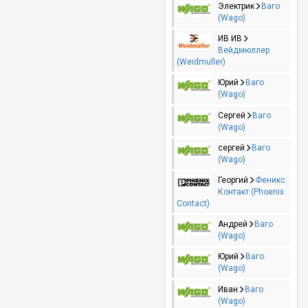
Электрик
Ваго
(Wago)
ИВ ИВ
Вейдмюллер
(Weidmuller)
Юрий
Ваго
(Wago)
Сергей
Ваго
(Wago)
сергей
Ваго
(Wago)
Георгий
Феникс
Контакт (Phoenix
Contact)
Андрей
Ваго
(Wago)
Юрий
Ваго
(Wago)
Иван
Ваго
(Wago)