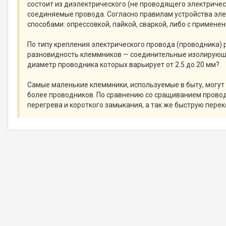
состоит из диэлектрического (не проводящего электрическ
соединяемые провода. Согласно правилам устройства эл
способами: опрессовкой, пайкой, сваркой, либо с примен
По типу крепления электрического провода (проводника
разновидность клеммников — соединительные изолирующ
диаметр проводника которых варьирует от 2.5 до 20 мм?.
Самые маленькие клеммники, используемые в быту, могут 
более проводников. По сравнению со сращиванием прово
перегрева и короткого замыкания, а так же быструю пере