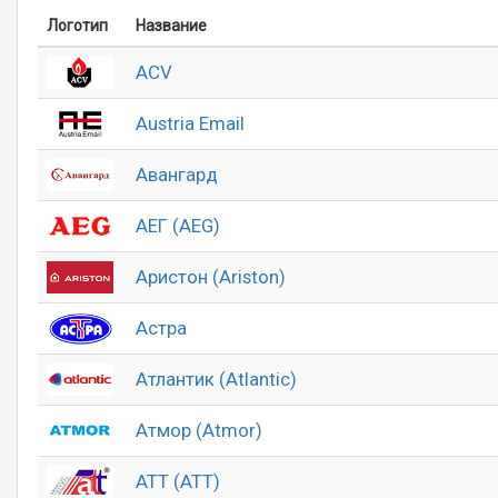
Логотип
Название
ACV
Austria Email
Авангард
АЕГ (AEG)
Аристон (Ariston)
Астра
Атлантик (Atlantic)
Атмор (Atmor)
АТТ (ATT)