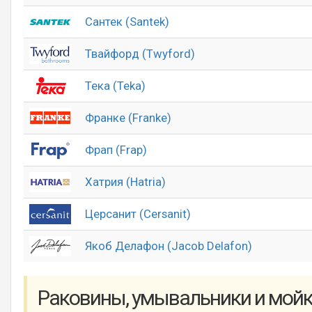
Сантек (Santek)
Твайфорд (Twyford)
Тека (Teka)
Франке (Franke)
Фрап (Frap)
Хатрия (Hatria)
Церсанит (Cersanit)
Якоб Делафон (Jacob Delafon)
Раковины, умывальники и мой