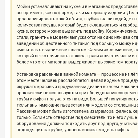
Мойки устанавливают на кухне и в магазинах предоставл
ассортимент, как по форме, так и материалу изделия. Дел
проанализировать какой объём, глубина чаши подойдёт в
количества посуды, который будет складываться и свобод
кухне, которое можно выделить под мойку. Керамические
стали, гранитные модели выпускаются на одно или два от
заведений общественного питания под большую мойку и
смеситель с выдвижным шлангом. Самым экономичным, л
который легко почистить от жира, грязи являются чаши из
более что этот материал выдерживает высокие температур
Установка раковины в ванной комнате — процесс не из лёг
этом месте человек расслабляется, делая водные процед
окружать красивый продуманный дизайн во всём. Ракови
практически не используются при оборудовании современ
трубы и сифон получаются на виду. Большей популярност
тюльпаны, имеющие пьедестал или модели со столешнице
Раковина может быть изготовлена из мрамора, фаянса, кер
только. Если есть отверстие под смеситель, то и его лучше
оборудования должны подходить друг под друга, учитыва
подводящих патрубок, уровень излива, модель сифона.