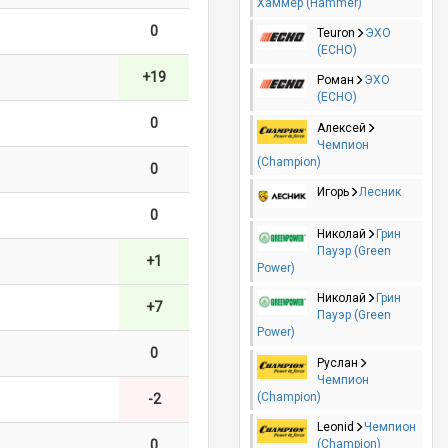
Хаммер (Hammer)
0
Teuron
ЭХО
(ECHO)
+19
Роман
ЭХО
(ECHO)
0
Алексей
Чемпион
(Champion)
0
Игорь
Лесник
0
Николай
Грин
Пауэр (Green
+1
Power)
Николай
Грин
+7
Пауэр (Green
Power)
0
Руслан
Чемпион
(Champion)
-2
Leonid
Чемпион
0
(Champion)