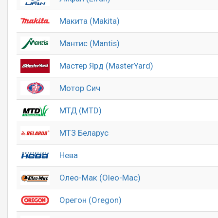
Макита (Makita)
Мантис (Mantis)
Мастер Ярд (MasterYard)
Мотор Сич
МТД (MTD)
МТЗ Беларус
Нева
Олео-Мак (Oleo-Mac)
Орегон (Oregon)