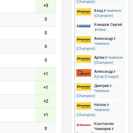
(Champion)
+3
Влад
Чемпион
(Champion)
0
Комаров Сергей
Нева
0
Александр
Чемпион
0
(Champion)
Артём
Чемпион
0
(Champion)
Александр
+1
Кугар (Cougar)
Дмитрий
+1
Чемпион
(Champion)
+2
Натали
Чемпион
+1
(Champion)
Константин
0
Чекмарев