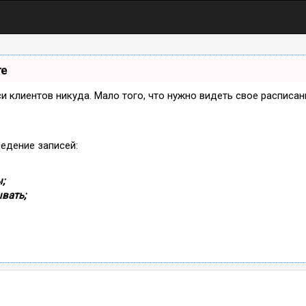
те
иси клиентов никуда. Мало того, что нужно видеть свое расписа
ведение записей:
;
вать;