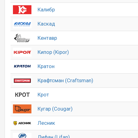
Калибр
Каскад
Кентавр
Кипор (Kipor)
Кратон
Крафтсман (Craftsman)
Крот
Кугар (Cougar)
Лесник
Лифан (Lifan)