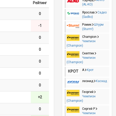
Эдуард
АЛКО
Рейтинг
(AL-KO)
Ярослав
Садко
0
(Sadko)
Ромик
Штурм
-1
(Sturm!)
Champion
0
Чемпион
(Champion)
0
Скептик
Чемпион
0
(Champion)
А
Крот
0
леонид
Каскад
0
Георгий
Чемпион
+2
(Champion)
Сергей Р
0
Чемпион