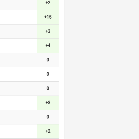
+2
+15
+3
+4
0
0
0
+3
0
+2