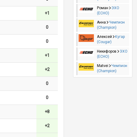
Роман
ЭХО
+1
(ECHO)
Анна
Чемпион
0
(Champion)
Алексей
Кугар
0
(Cougar)
Никифоров
ЭХО
+1
(ECHO)
Matvei
Чемпион
+2
(Champion)
0
0
+8
+2