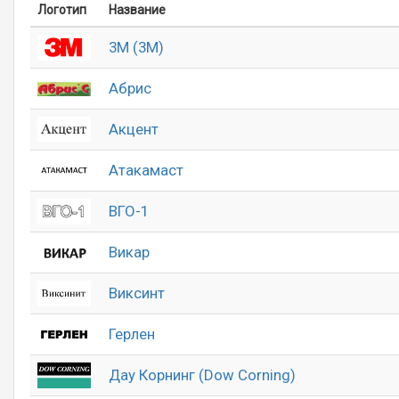
Логотип
Название
3M (3М)
Абрис
Акцент
Атакамаст
ВГО-1
Викар
Виксинт
Герлен
Дау Корнинг (Dow Corning)