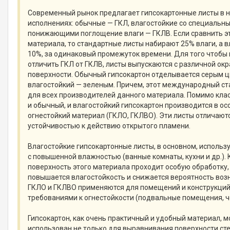
Современный рынок предлагает гипсокартонные листы в 
исполнениях: обычные — ГКЛ, влагостойкие со специальн
понижающими поглощение влаги — ГКЛВ. Если сравнить э
материала, то стандартные листы набирают 25% влаги, а 
10%, за одинаковый промежуток времени. Для того чтобы
отличить ГКЛ от ГКЛВ, листы выпускаются с различной ок
поверхности. Обычный гипсокартон отделывается серым ц
влагостойкий — зеленым. Причем, этот международный ст
для всех производителей данного материала. Помимо клас
и обычный, и влагостойкий гипсокартон производится в о
огнестойкий материал (ГКЛО, ГКЛВО). Эти листы отличаю
устойчивостью к действию открытого пламени.
Влагостойкие гипсокартонные листы, в основном, исполь
с повышенной влажностью (ванные комнаты, кухни и др.).
поверхность этого материала проходит особую обработку,
повышается влагостойкость и снижается вероятность воз
ГКЛО и ГКЛВО применяются для помещений и конструкци
требованиями к огнестойкости (подвальные помещения, че
Гипсокартон, как очень практичный и удобный материал, 
использован не только для выравнивания поверхности сте