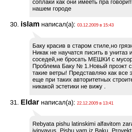
соплаки как они имееть пра говорит
нашем городе
islam
написал(а):
03.12.2009 в 15:43
Баку красив в старом стиле,но гряз
Никак не научатся писить в унитаз 
соседей,не бросать МЕШКИ с мусор
Проблема Баку № 1.Новый проэкт 
такие ветры! Представляю как все э
еще при таких авторитетных строит
никакой эстетики не вижу .
Eldar
написал(а):
22.12.2009 в 13:41
Rebyata pishu latinskimi alfavitom za
ivinyayus. Pishu vam iz Baku. Proyek