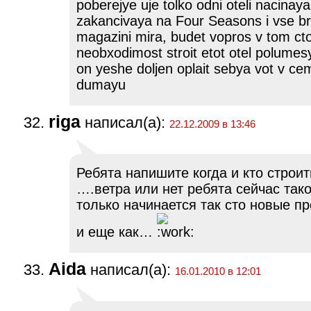
poberejye uje tolko odni oteli nacinaya
zakancivaya na Four Seasons i vse b
magazini mira, budet vopros v tom cto 
neobxodimost stroit etot otel polumes
on yeshe doljen oplait sebya vot v ce
dumayu
riga
написал(а):
22.12.2009 в 13:46
Ребята напишите когда и кто строит
….ветра или нет ребята сейчас тако
только начинается так сто новые п
и еще как…
Aida
написал(а):
16.01.2010 в 12:01