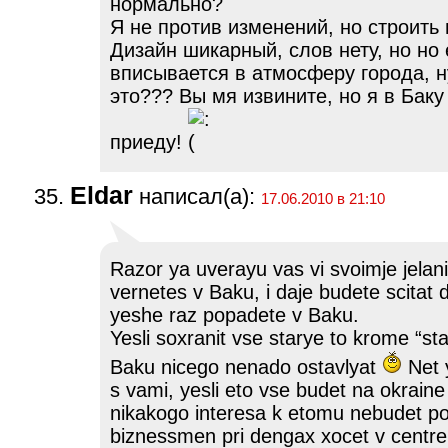
нормально?
Я не против изменений, но строить 
Дизайн шикарный, слов нету, но но 
вписывается в атмосферу города, 
это??? Вы мя извините, но я в Бак
приеду!
Eldar
написал(а):
17.06.2010 в 21:10
Razor ya uverayu vas vi svoimje jela
vernetes v Baku, i daje budete scitat 
yeshe raz popadete v Baku.
Yesli soxranit vse starye to krome “st
Baku nicego nenado ostavlyat
Net 
s vami, yesli eto vse budet na okraine
nikakogo interesa k etomu nebudet p
biznessmen pri dengax xocet v centre 