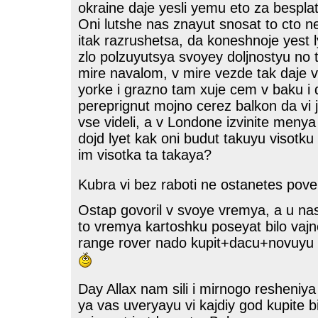
okraine daje yesli yemu eto za bespla
Oni lutshe nas znayut snosat to cto n
itak razrushetsa, da koneshnoje yest l
zlo polzuyutsya svoyey doljnostyu no 
mire navalom, v mire vezde tak daje
yorke i grazno tam xuje cem v baku i 
pereprignut mojno cerez balkon da vi j
vse videli, a v Londone izvinite menya 
dojd lyet kak oni budut takuyu visotku s
im visotka ta takaya?
Kubra vi bez raboti ne ostanetes pov
Ostap govoril v svoye vremya, a u na
to vremya kartoshku poseyat bilo vajn
range rover nado kupit+dacu+novuyu k
Day Allax nam sili i mirnogo resheniy
ya vas uveryayu vi kajdiy god kupite bi