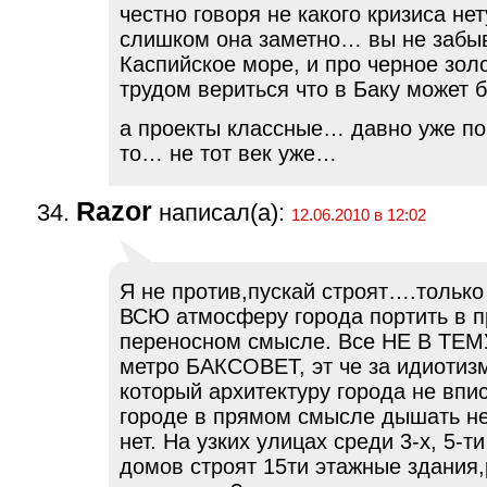
честно говоря не какого кризиса не
слишком она заметно… вы не забы
Каспийское море, и про черное зол
трудом вериться что в Баку может 
а проекты классные… давно уже по
то… не тот век уже…
Razor
написал(а):
12.06.2010 в 12:02
Я не против,пускай строят….только 
ВСЮ атмосферу города портить в 
переносном смысле. Все НЕ В ТЕМ
метро БАКСОВЕТ, эт че за идиотиз
который архитектуру города не впи
городе в прямом смысле дышать не
нет. На узких улицах среди 3-х, 5-т
домов строят 15ти этажные здания,