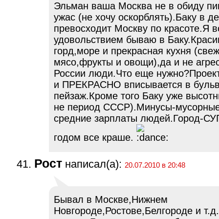
Эльман ваша Москва не в обиду пи
ужас (не хочу оскорблять).Баку в д
превосходит Москву по красоте.Я в
удовольствием бываю в Баку.Крас
горд,море и прекрасная кухня (све
мясо,фрукты и овощи),да и не агре
России люди.Что еще нужно?Проект
и ПРЕКРАСНО вписывается в буль
пейзаж.Кроме того Баку уже высотн
не период СССР).Минусы-мусорные
средние зарплаты людей.Город-СУ
годом все краше.
Рост
написал(а):
20.07.2010 в 20:48
Бывал в Москве,Нижнем
Новгороде,Ростове,Белгороде и т.д