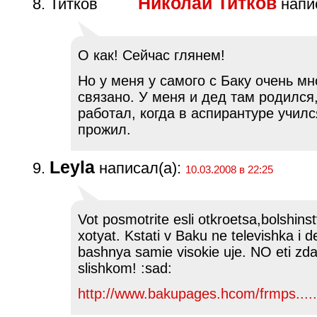
Николай Титков
напис
О как! Сейчас глянем!
Но у меня у самого с Баку очень мн
связано. У меня и дед там родился,
работал, когда в аспирантуре училс
прожил.
Leyla
написал(а):
10.03.2008 в 22:25
Vot posmotrite esli otkroetsa,bolshins
xotyat. Kstati v Baku ne televishka i 
bashnya samie visokie uje. NO eti zda
slishkom! :sad:
http://www.bakupages.hcom/frmps...