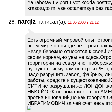
Ya rabotayu v portu.Vot koqda postro
krasotu,to mi vse octanemsya bez rabo
narqiz
написал(а):
11.05.2009 в 21:12
Есть огромный мировой опыт строи
всем мире,но ни где не строят так к
Везде бережно относятся к своей и
своим корням,но увы не здесь.Огр
территории на север и юг побережь
пустуют,почему там не строят?Нет,
надо разрушить завод, фабрику, л
работы, средств к существованию.К
СИТИ не разрушали же ЛОНДОН,ко
НЬЮ-ЙОРК не ломали же всю АМЕ
против инноваций,но как говорил 
ИБРАГИМОВИЧ за чей счет весь это