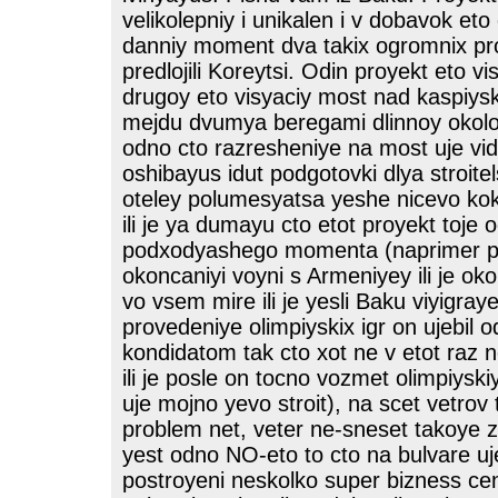
velikolepniy i unikalen i v dobavok eto
danniy moment dva takix ogromnix pro
predlojili Koreytsi. Odin proyekt eto v
drugoy eto visyaciy most nad kaspiy
mejdu dvumya beregami dlinnoy okol
odno cto razresheniye na most uje vid
oshibayus idut podgotovki dlya stroite
oteley polumesyatsa yeshe nicevo kok
ili je ya dumayu cto etot proyekt toje o
podxodyashego momenta (naprimer p
okoncaniyi voyni s Armeniyey ili je oko
vo vsem mire ili je yesli Baku viyigray
provedeniye olimpiyskix igr on ujebil o
kondidatom tak cto xot ne v etot raz n
ili je posle on tocno vozmet olimpiyski
uje mojno yevo stroit), na scet vetrov
problem net, veter ne-sneset takoye 
yest odno NO-eto to cto na bulvare uj
postroyeni neskolko super bizness cen