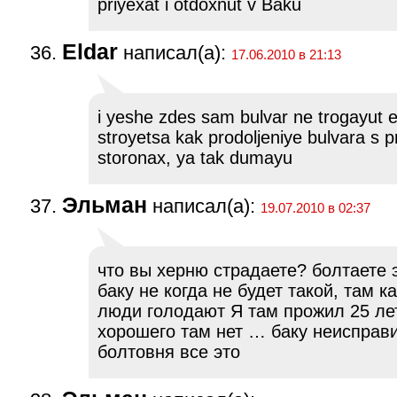
priyexat i otdoxnut v Baku
Eldar
написал(а):
17.06.2010 в 21:13
i yeshe zdes sam bulvar ne trogayut 
stroyetsa kak prodoljeniye bulvara s p
storonax, ya tak dumayu
Эльман
написал(а):
19.07.2010 в 02:37
что вы херню страдаете? болтаете 
баку не когда не будет такой, там к
люди голодают Я там прожил 25 лет
хорошего там нет … баку неисправ
болтовня все это