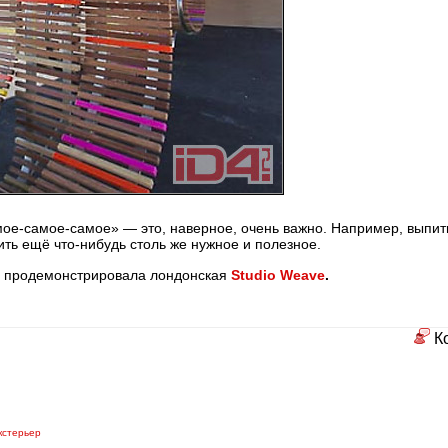
мое-самое-самое»
— это, наверное, очень важно. Например, выпит
шить ещё
что-нибудь
столь же нужное и полезное.
рое продемонстрировала лондонская
Studio Weave
.
К
кстерьер