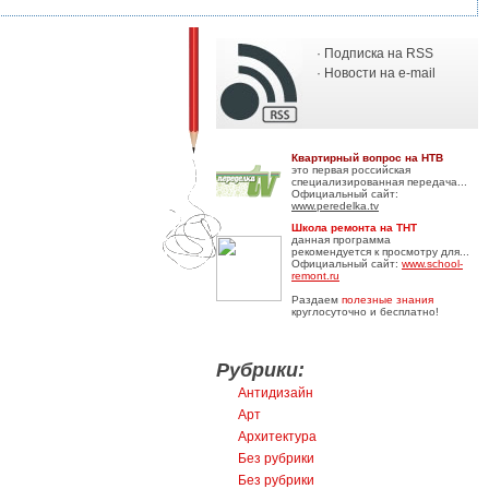
· Подписка на RSS
· Новости на e-mail
Квартирный вопрос на НТВ
это первая российская
специализированная передача...
Официальный сайт:
www.peredelka.tv
Школа ремонта на ТНТ
данная программа
рекомендуется к просмотру для...
Официальный сайт:
www.school-
remont.ru
Раздаем
полезные знания
круглосуточно и бесплатно!
Рубрики:
Антидизайн
Арт
Архитектура
Без рубрики
Без рубрики