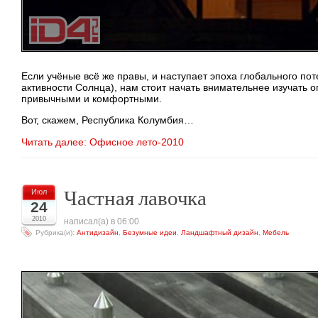
Если учёные всё же правы, и наступает эпоха глобального пот
активности Солнца), нам стоит начать внимательнее изучать
привычными и комфортными.
Вот, скажем, Республика Колумбия…
Читать далее: Офисное лето-2010
Частная лавочка
Июл
24
2010
написал(а) в 06:00
Рубрика(и):
Антидизайн
,
Безумные идеи
,
Ландшафтный дизайн
,
Мебель