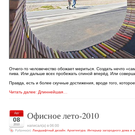
Отчего-то
человечество обожает мериться. Создать нечто
«са
пива. Или дальше всех пробежать спиной вперёд. Или совер
Правда, есть и более скучные достижения, вроде того, кото
Читать далее: Длиннейшая…
Офисное лето-2010
Авг
08
2010
написал(а) в 06:00
Рубрика(и):
Ландшафтный дизайн
,
Архитектура
,
Интерьер загородного дома и э