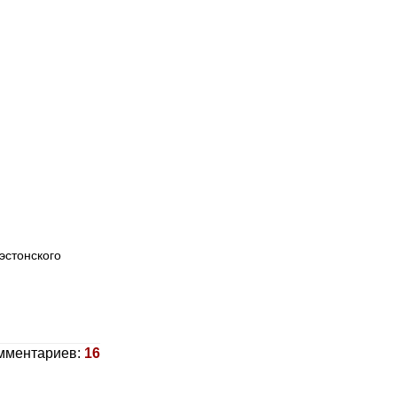
эстонского
мментариев:
16