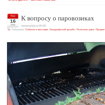
К вопросу о паровозиках
Янв
16
2010
написал(а) в 06:00
Рубрика(и):
События и выставки
,
Ландшафтный дизайн
,
Полезные идеи
,
Предме