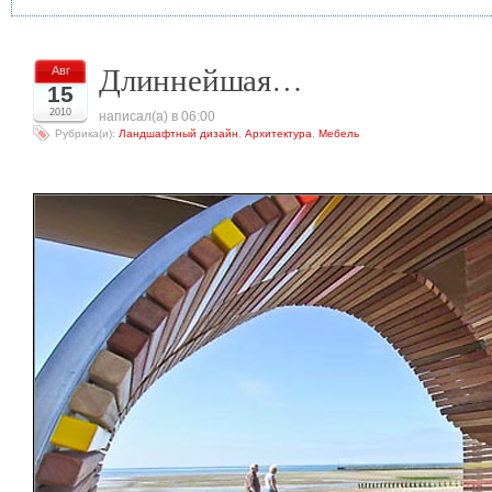
Длиннейшая…
Авг
15
2010
написал(а) в 06:00
Рубрика(и):
Ландшафтный дизайн
,
Архитектура
,
Мебель