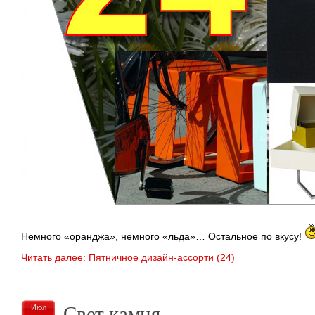
Немного «оранджа», немного «льда»… Остальное по вкусу!
Читать далее: Пятничное дизайн-ассорти (24)
Свет камня
Июл