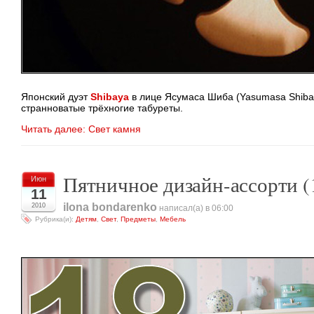
Японский дуэт
Shibaya
в лице Ясумаса Шиба (Yasumasa Shiba
странноватые трёхногие табуреты.
Читать далее: Свет камня
Пятничное дизайн-ассорти (
Июн
11
ilona bondarenko
2010
написал(а) в 06:00
Рубрика(и):
Детям
,
Свет
,
Предметы
,
Мебель