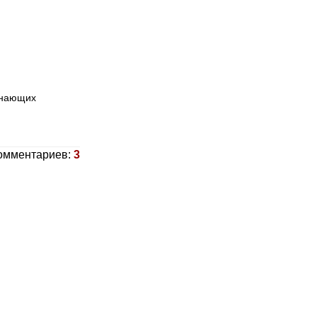
инающих
омментариев:
3