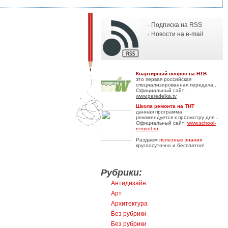
· Подписка на RSS
· Новости на e-mail
Квартирный вопрос на НТВ
это первая российская
специализированная передача...
Официальный сайт:
www.peredelka.tv
Школа ремонта на ТНТ
данная программа
рекомендуется к просмотру для...
Официальный сайт:
www.school-
remont.ru
Раздаем
полезные знания
круглосуточно и бесплатно!
Рубрики:
Антидизайн
Арт
Архитектура
Без рубрики
Без рубрики