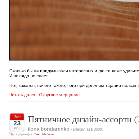
Сколько бы ни придумывали интересных и
где-то
даже удивите
И никогда не сдаст.
Нет, кажется, ничего такого, чего при должном тщании нельзя 
Читать далее: Округлое мерцание
Пятничное дизайн-ассорти (
Июл
23
ilona bondarenko
2010
написал(а) в 06:00
Рубрика(и):
Свет
,
Мебель