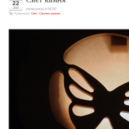
22
2010
написал(а) в 06:00
Рубрика(и):
Свет
,
Своими руками