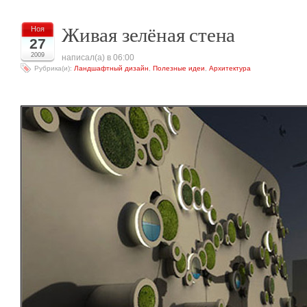
Живая зелёная стена
Ноя
27
2009
написал(а) в 06:00
Рубрика(и):
Ландшафтный дизайн
,
Полезные идеи
,
Архитектура