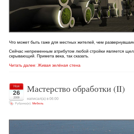
Что может быть гаже для местных жителей, чем развернувшаяс
Сейчас непременным атрибутом любой стройки является щел
скрывающий. Примета века, так сказать.
Читать далее: Живая зелёная стена
Мастерство обработки (II)
Ноя
26
2009
написал(а) в 06:00
Рубрика(и):
Мебель