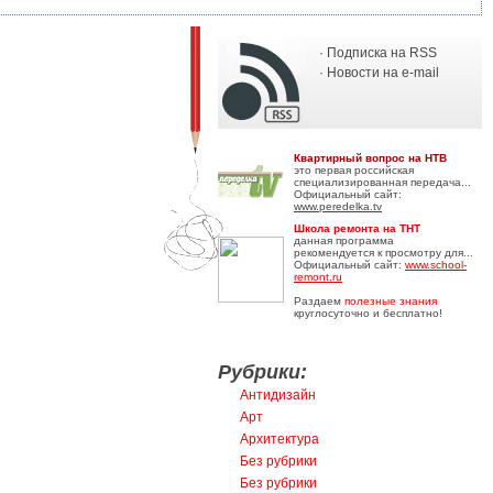
· Подписка на RSS
· Новости на e-mail
Квартирный вопрос на НТВ
это первая российская
специализированная передача...
Официальный сайт:
www.peredelka.tv
Школа ремонта на ТНТ
данная программа
рекомендуется к просмотру для...
Официальный сайт:
www.school-
remont.ru
Раздаем
полезные знания
круглосуточно и бесплатно!
Рубрики:
Антидизайн
Арт
Архитектура
Без рубрики
Без рубрики