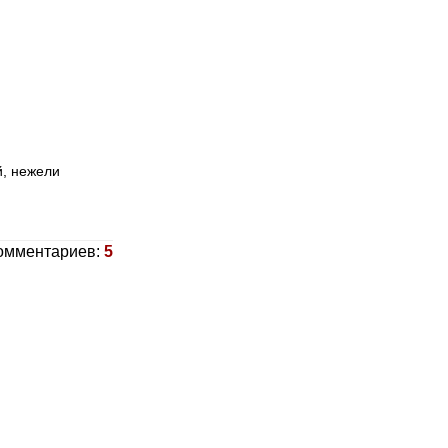
й, нежели
омментариев:
5