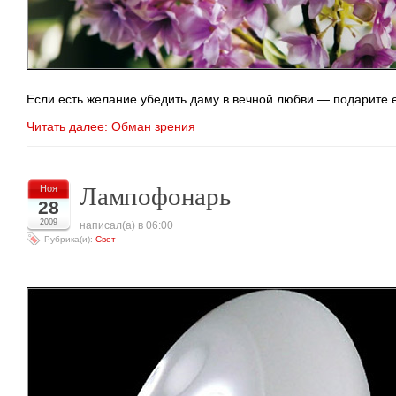
Если есть желание убедить даму в вечной любви — подарите ей
Читать далее: Обман зрения
Лампофонарь
Ноя
28
2009
написал(а) в 06:00
Рубрика(и):
Свет