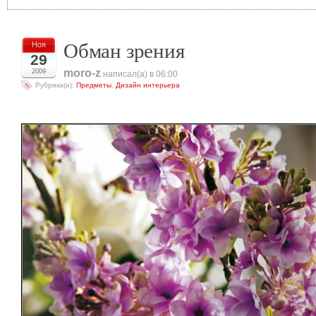
Обман зрения
Ноя
29
moro-z
2009
написал(а) в 06:00
Рубрика(и):
Предметы
,
Дизайн интерьера