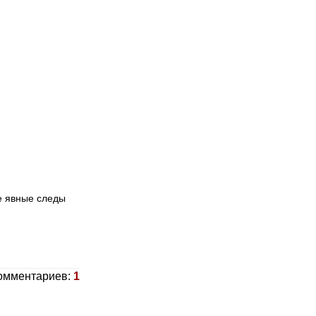
бе явные следы
омментариев:
1