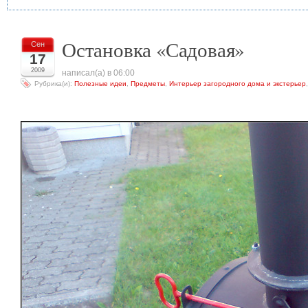
Остановка «Садовая»
Сен
17
2009
написал(а) в 06:00
Рубрика(и):
Полезные идеи
,
Предметы
,
Интерьер загородного дома и экстерьер