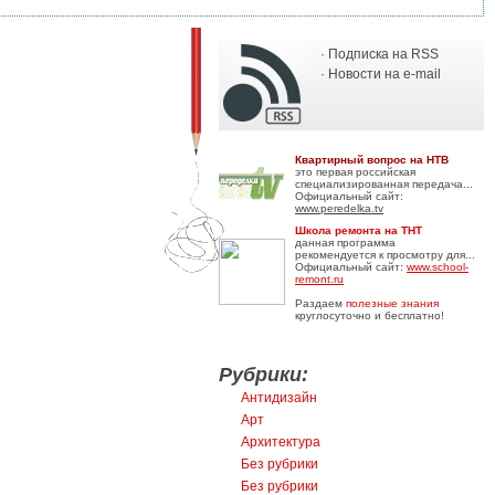
· Подписка на RSS
· Новости на e-mail
Квартирный вопрос на НТВ
это первая российская
специализированная передача...
Официальный сайт:
www.peredelka.tv
Школа ремонта на ТНТ
данная программа
рекомендуется к просмотру для...
Официальный сайт:
www.school-
remont.ru
Раздаем
полезные знания
круглосуточно и бесплатно!
Рубрики:
Антидизайн
Арт
Архитектура
Без рубрики
Без рубрики