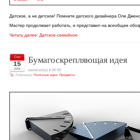
Датское, а не детское! Помните датского дизайнера Оле Дженс
Мастер продолжает работать, и представил на всеобщее обо
Читать далее: Датское-семейное
Бумагоскрепляющая идея
Сен
15
2009
написал(а) в 06:00
Рубрика(и):
Полезные идеи
,
Предметы