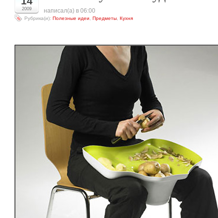
14
2009
написал(а) в 06:00
Рубрика(и):
Полезные идеи
,
Предметы
,
Кухня