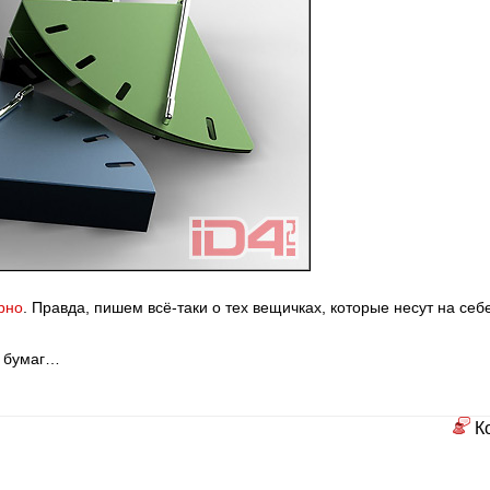
рно
. Правда, пишем всё-таки о тех вещичках, которые несут на се
х бумаг…
К