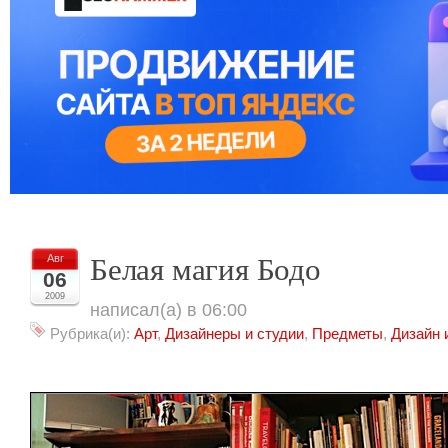
Белая магия Бодо
Авг
06
2009
написал(а) в 06:00
Рубрика(и):
Арт
,
Дизайнеры и студии
,
Предметы
,
Дизайн 