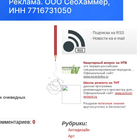
· Подписка на RSS
· Новости на e-mail
Квартирный вопрос на НТВ
это первая российская
специализированная передача...
Официальный сайт:
www.peredelka.tv
Школа ремонта на ТНТ
данная программа
рекомендуется к просмотру для...
Официальный сайт:
www.school-
их очевидных
remont.ru
Раздаем
полезные знания
круглосуточно и бесплатно!
омментариев:
0
Рубрики:
Антидизайн
Арт