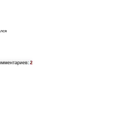
ался
омментариев:
2