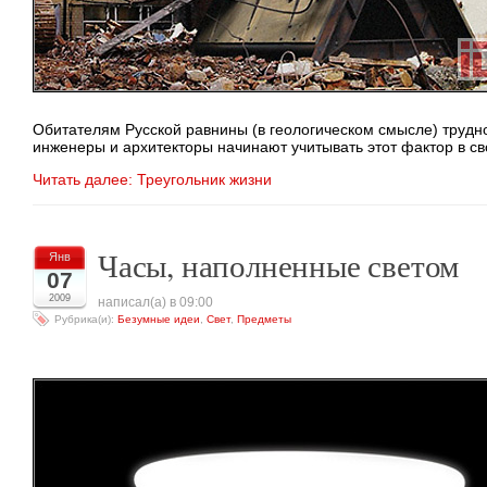
Обитателям Русской равнины (в геологическом смысле) труд
инженеры и архитекторы начинают учитывать этот фактор в св
Читать далее: Треугольник жизни
Часы, наполненные светом
Янв
07
2009
написал(а) в 09:00
Рубрика(и):
Безумные идеи
,
Свет
,
Предметы