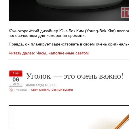
Южнокорейский дизайнер
Юнг-Бок
Ким (
Young-Bok
Kim) воспо
человечеством для измерения времени.
Правда, он планирует задействовать в своём очень оригинал
Читать далее: Часы, наполненные светом
Уголок — это очень важно!
Янв
06
2009
написал(а) в 09:00
Рубрика(и):
Свет
,
Мебель
,
Своими руками