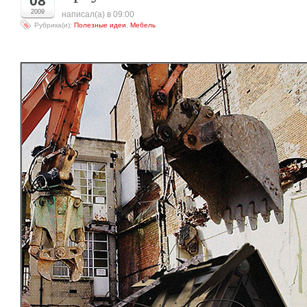
08
2009
написал(а) в 09:00
Рубрика(и):
Полезные идеи
,
Мебель