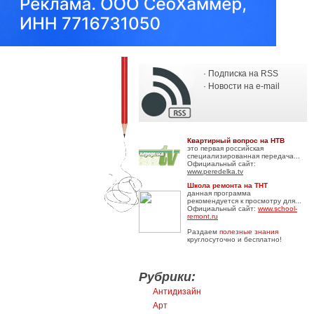
· Подписка на RSS
· Новости на e-mail
Квартирный вопрос на НТВ
это первая российская
специализированная передача...
Официальный сайт:
www.peredelka.tv
Школа ремонта на ТНТ
данная программа
рекомендуется к просмотру для...
Официальный сайт:
www.school-
remont.ru
Раздаем
полезные знания
круглосуточно и бесплатно!
Рубрики:
Антидизайн
Арт