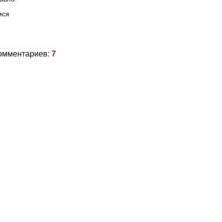
мся
омментариев:
7