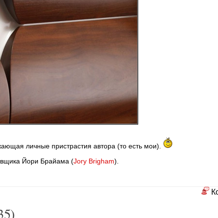
жающая личные пристрастия автора (то есть мои).
евщика Йори Брайама (
Jory Brigham
).
К
35)