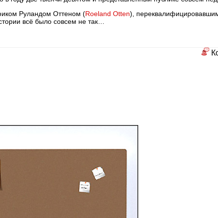
фиком
Руландом Оттеном (
Roeland Otten
), переквалифицировавши
истории всё было совсем не так…
К