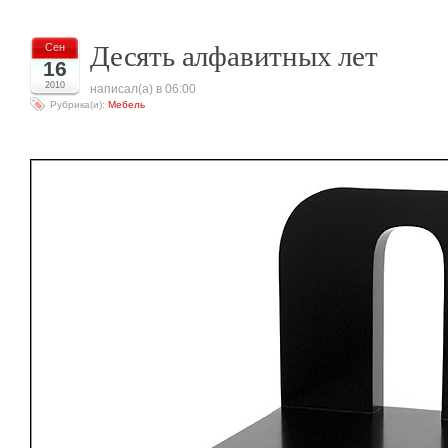
Десять алфавитных лет
Сен
16
2010
написал(а) в 06:00
Рубрика(и):
Мебель