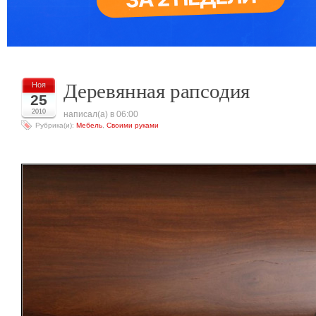
Деревянная рапсодия
Ноя
25
2010
написал(а) в 06:00
Рубрика(и):
Мебель
,
Своими руками