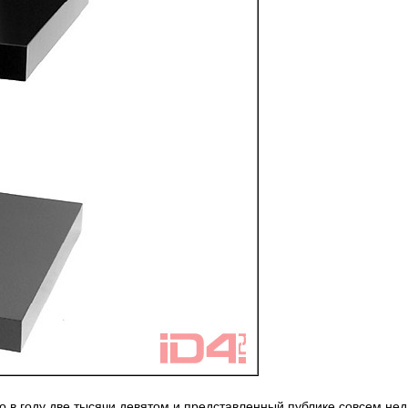
но в году две тысячи девятом и представленный публике совсем нед