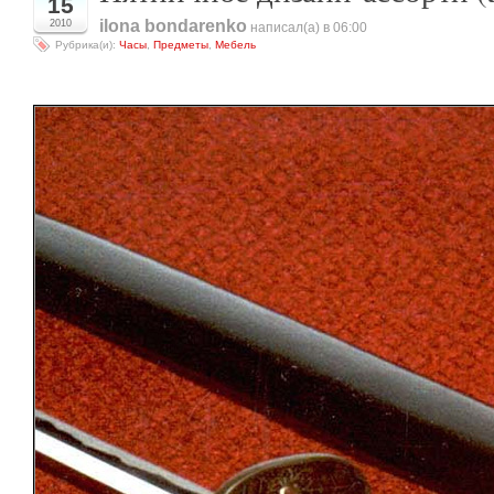
15
ilona bondarenko
2010
написал(а) в 06:00
Рубрика(и):
Часы
,
Предметы
,
Мебель