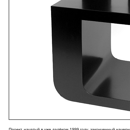
Проект, начатый в уже далёком 1999 году, законченный начер