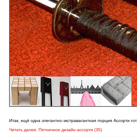
Итак, ещё одна
элегантно-экстравагантная
порция Ассорти го
Читать далее: Пятничное дизайн-ассорти (35)