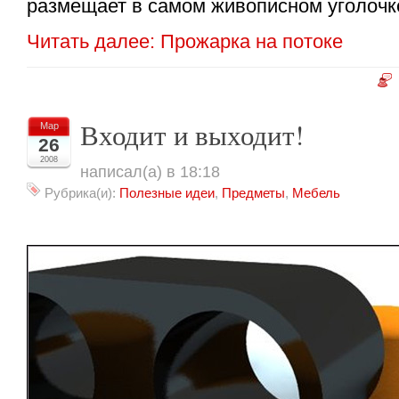
размещает в самом живописном уголочке
Читать далее: Прожарка на потоке
Входит и выходит!
Мар
26
2008
написал(а) в 18:18
Рубрика(и):
Полезные идеи
,
Предметы
,
Мебель