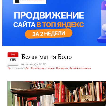
Белая магия Бодо
Авг
06
написал(а) в 06:00
Рубрика(и):
Арт
,
Дизайнеры и студии
,
Предметы
,
Дизайн интерьера