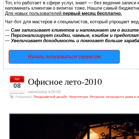
Тот, кто работает в сфере услуг, знает — без ведения записи 
напоминать клиентам о визитах тоже. Нашли самый бюджетн
Для новых пользователей
первый месяц бесплатно
.
Чат-бот для мастеров и специалистов, который упрощает вед
—
Сам записывает клиентов и напоминает им о визите
—
Персонализирует скидки, чаевые, кэшбэк и предопла
—
Увеличивает доходимость и помогает больше зара
Начать пользоваться сервисом
Офисное лето-2010
Авг
08
написал(а) в 06:00
Рубрика(и):
Ландшафтный дизайн
,
Архитектура
,
Интерьер загородного дома и э