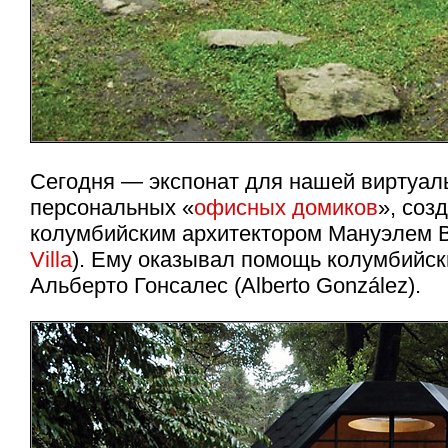
Сегодня — экспонат для нашей виртуал
персональных «
офисных домиков
», соз
колумбийским архитектором Мануэлем В
Villa
). Ему оказывал помощь колумбийск
Альберто Гонсалес (Alberto González).