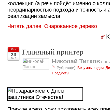
коллекция (а речь пойдёт именно о колл
неординарностью подхода и точность и 
реализации замысла.
Читать далее: Очарованное дерево
К
Глиняный принтер
Фев
23
2010
Николай Титков
напи
Рубрика(и):
Безумные идеи
,
Ди
Предметы
Прежде всего, хочу поздравить всех пр