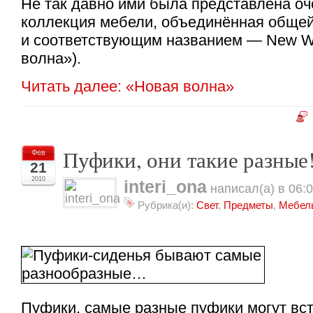
Не так давно ими была представлена оч
коллекция мебели, объединённая обще
и соответствующим названием — New W
волна»).
Читать далее: «Новая волна»
Пуфики, они такие разные
Фев
21
2010
interi_ona
написал(а) в 06:
Рубрика(и):
Свет
,
Предметы
,
Мебел
Пуфики, самые разные пуфики могут вст