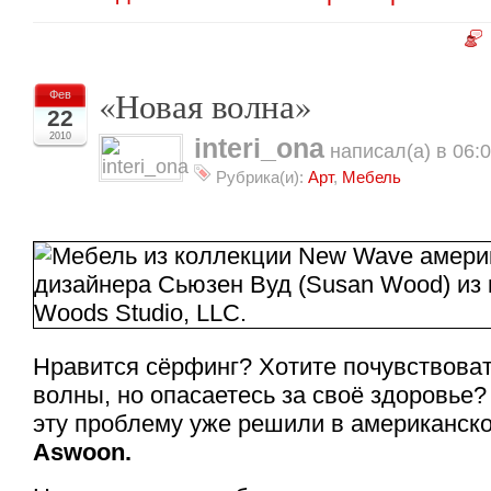
«Новая волна»
Фев
22
2010
interi_ona
написал(а) в 06:
Рубрика(и):
Арт
,
Мебель
Нравится сёрфинг? Хотите почувствоват
волны, но опасаетесь за своё здоровье?
эту проблему уже решили в американск
Aswoon.