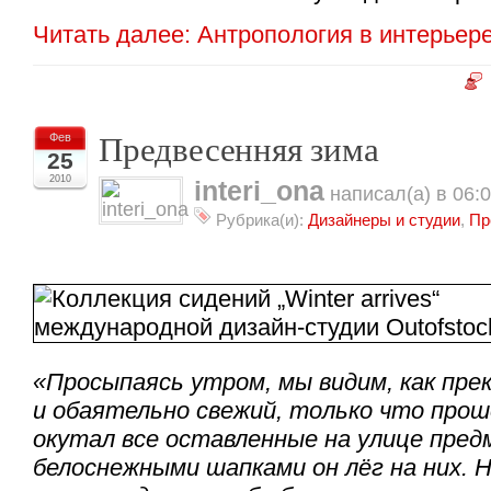
Читать далее: Антропология в интерьер
Предвесенняя зима
Фев
25
2010
interi_ona
написал(а) в 06:
Рубрика(и):
Дизайнеры и студии
,
Пр
«Просыпаясь утром, мы видим, как пре
и обаятельно свежий, только что прош
окутал все оставленные на улице пре
белоснежными шапками он лёг на них. 