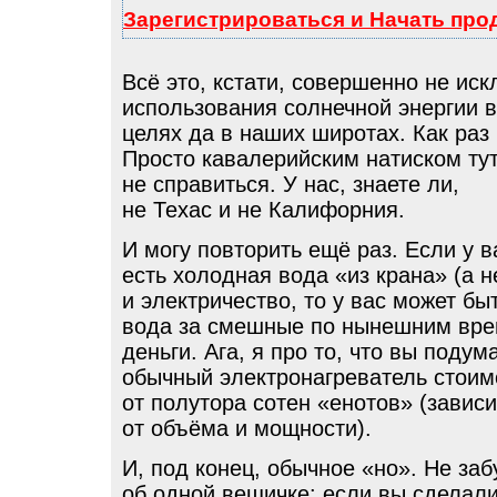
Зарегистрироваться и Начать пр
Всё это, кстати, совершенно не ис
использования солнечной энергии 
целях да в наших широтах. Как раз
Просто кавалерийским натиском ту
не справиться. У нас, знаете ли,
не Техас и не Калифорния.
И могу повторить ещё раз. Если у в
есть холодная вода «из крана» (а н
и электричество, то у вас может бы
вода за смешные по нынешним вр
деньги. Ага, я про то, что вы поду
обычный электронагреватель стои
от полутора сотен «енотов» (зависи
от объёма и мощности).
И, под конец, обычное «но». Не заб
об одной вещичке: если вы сделали