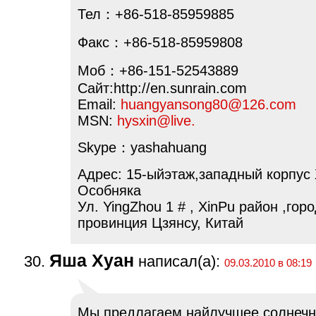
Тел：+86-518-85959885
Факс：+86-518-85959808
Моб：+86-151-52543889
Сайт:http://en.sunrain.com
Email:
huangyansong80@126.com
MSN:
hysxin@live.
Skype：yashahuang
Адрес: 15-ыйэтаж,западный корпус 
Особняка
Ул. YingZhou 1 # , XinPu район ,го
провинция Цзянсу, Китай
Яша Хуан
написал(а):
09.03.2010 в 08:19
Мы предлагаем найлучшее солнеч