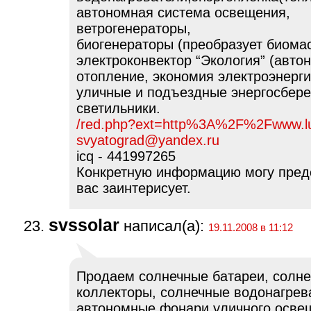
автономная система освещения,
ветрогенераторы,
биогенераторы (преобразует биомас
электроконвектор “Экология” (авто
отопление, экономия электроэнергии
уличные и подъездные энергосбер
светильники.
/red.php?ext=http%3A%2F%2Fwww.l
svyatograd@yandex.ru
icq - 441997265
Конкретную информацию могу пред
вас заинтерисует.
svssolar
написал(а):
19.11.2008 в 11:12
Продаем солнечные батареи, солн
коллекторы, солнечные водонагрев
автономные фонари уличного осве