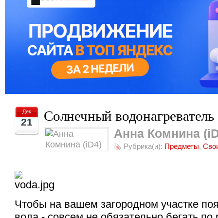
Солнечный водонагреватель
Дек
21
Анна Комнина (iD
Рубрика(и):
Предметы
,
Сво
Чтобы на вашем загородном участке поя
вода - совсем не обязательно бегать по