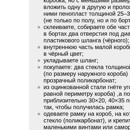
коробка, но с меньшими разме
вложить одну в другую и прол
ними пенопласт толщиной 25–
(не только по полу, но и по бор
склеиваете, собираете обе част
в бортах два отверстия под ди
пластикового шланга (чёрного);
внутреннюю часть малой короб
в чёрный цвет;
укладываете шланг;
покупаете: два стекла толщино
(по размеру наружного короба)
прозрачный поликарбонат;
из оцинкованной стали гнёте уг
равной периметру короба) ,а п
приблизительно 30×20, 40×35 
так, чтобы получилась рамка;
одеваете рамку на короб, на к
стекло (поликарбонат), и крепи
маленькими винтами или само