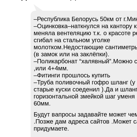
–Республика Белорусь 50км от г.Мин
–Оцинковка–наткнулся на кантору 
меняла вентеляцию т.к. о красоте р
сгибал на стальном уголке
молотком.Недостающие сантиметр
(в замок или на заклёпки).
–Поликарбонат “халявный”.Можно 
,или 4+4мм.
–Фитинги прошлось купить
–Труба поливочный гофро шланг (у 
старые куски соеденил ).Да и шлан
горизонтальной змейкой шаг уменя
60мм.
Будут вапросы задавайте может че
.Позже дам адреса сайтов .Может с
придумаете.