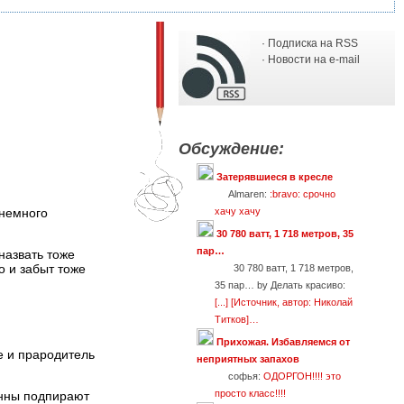
· Подписка на RSS
· Новости на e-mail
Обсуждение:
Затерявшиеся в кресле
Almaren:
:bravo: срочно
 немного
хачу хачу
30 780 ватт, 1 718 метров, 35
пар…
назвать тоже
о и забыт тоже
30 780 ватт, 1 718 метров,
35 пар… by Делать красиво:
[...] [Источник, автор: Николай
Титков]…
Прихожая. Избавляемся от
е и прародитель
неприятных запахов
софья:
ОДОРГОН!!!! это
просто класс!!!!
онны подпирают