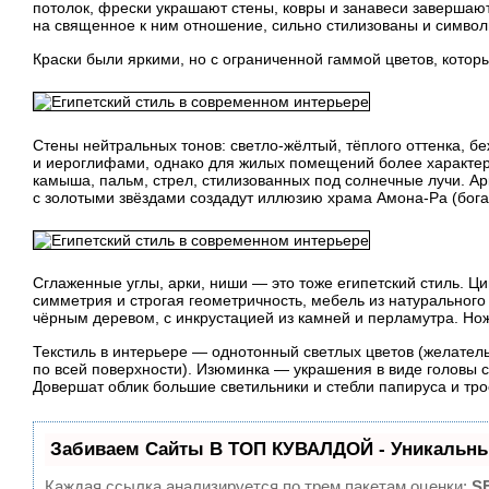
потолок, фрески украшают стены, ковры и занавеси заверша
на священное к ним отношение, сильно стилизованы и символ
Краски были яркими, но с ограниченной гаммой цветов, котор
Стены нейтральных тонов:
светло-жёлтый
, тёплого оттенка, 
и иероглифами, однако для жилых помещений более характере
камыша, пальм, стрел, стилизованных под солнечные лучи. А
с золотыми звёздами создадут иллюзию храма
Амона-Ра
(бога
Сглаженные углы, арки, ниши — это тоже египетский стиль. Ц
симметрия и строгая геометричность, мебель из натурального
чёрным деревом, с инкрустацией из камней и перламутра. Но
Текстиль в интерьере — однотонный светлых цветов (желатель
по всей поверхности). Изюминка — украшения в виде головы 
Довершат облик большие светильники и стебли папируса и тро
Забиваем Сайты В ТОП КУВАЛДОЙ - Уникальны
Каждая ссылка анализируется по трем пакетам оценки:
S