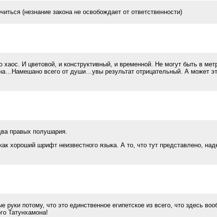
иться (незнание закона не освобождает от ответственности)
 хаос. И цветовой, и конструктивный, и временной. Не могут быть в мет
лона…Намешано всего от души…увы результат отрицательный. А может э
два правых полушария.
ак хороший шрифт неизвестного языка. А то, что тут представлено, над
е руки потому, что это единственное египетское из всего, что здесь во
ого Татунхамона!