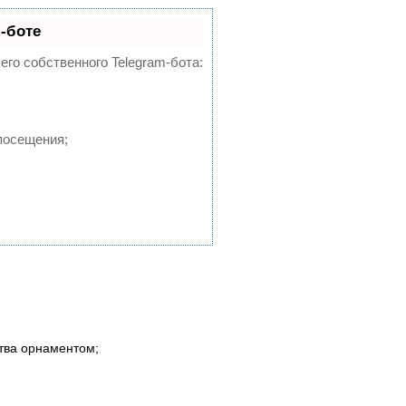
-боте
его собственного Telegram-бота:
посещения;
тва орнаментом;