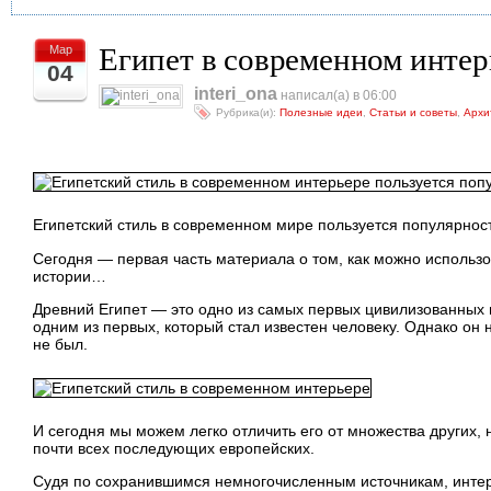
Египет в современном интерь
Мар
04
interi_ona
написал(а) в 06:00
Рубрика(и):
Полезные идеи
,
Статьи и советы
,
Архи
Египетский стиль в современном мире пользуется популярнос
Сегодня — первая часть материала о том, как можно использо
истории…
Древний Египет — это одно из самых первых цивилизованных г
одним из первых, который стал известен человеку. Однако он
не был.
И сегодня мы можем легко отличить его от множества других, 
почти всех последующих европейских.
Судя по сохранившимся немногочисленным источникам, интер