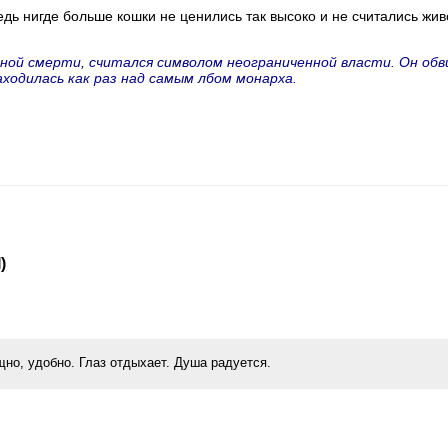
дь нигде больше кошки не ценились так высоко и не считались жи
жной смерти, считался символом неограниченной власти. Он обв
ходилась как раз над самым лбом монарха.
)
но, удобно. Глаз отдыхает. Душа радуется.