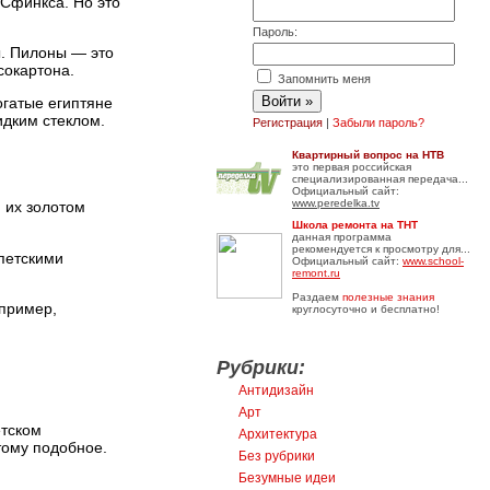
Сфинкса. Но это
Пароль:
ы. Пилоны — это
сокартона.
Запомнить меня
огатые египтяне
идким стеклом.
Регистрация
|
Забыли пароль?
Квартирный вопрос на НТВ
это первая российская
специализированная передача...
Официальный сайт:
www.peredelka.tv
 их золотом
Школа ремонта на ТНТ
данная программа
рекомендуется к просмотру для...
петскими
Официальный сайт:
www.school-
remont.ru
Раздаем
полезные знания
апример,
круглосуточно и бесплатно!
Рубрики:
Антидизайн
Арт
етском
Архитектура
тому подобное.
Без рубрики
Безумные идеи