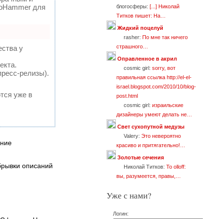
SeoHammer для
блогосферы:
[...] Николай
Титков пишет: На…
Жидкий поцелуй
rasher:
По мне так ничего
страшного…
ества у
Оправленное в акрил
екта.
cosmic girl:
sorry, вот
пресс-релизы).
правильная ссылка http://el-el-
israel.blogspot.com/2010/10/blog-
тся уже в
post.html
cosmic girl:
израильские
дизайнеры умеют делать не…
Свет сухопутной медузы
Valery:
Это невероятно
ание
красиво и притягательно!…
Золотые сечения
обрывки описаний
Николай Титков:
To olloff:
вы, разумеется, правы,…
Уже с нами?
Логин: