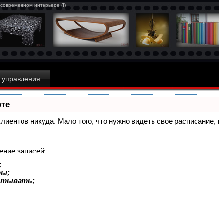
в современном интерьере (I)
 управления
оте
 клиентов никуда. Мало того, что нужно видеть свое расписание
ение записей:
;
ты;
батывать;