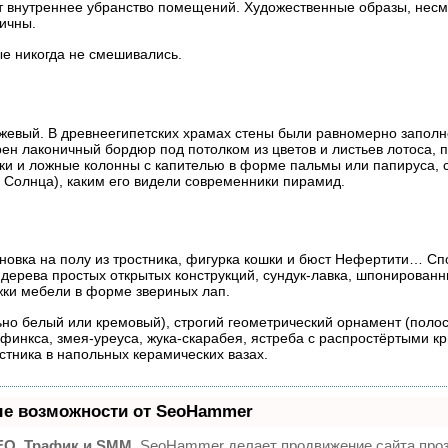
ют внутреннее убранство помещений. Художественные образы, нес
ичны.
ые никогда не смешивались.
бежевый. В древнеегипетских храмах стены были равномерно запо
н лаконичный бордюр под потолком из цветов и листьев лотоса, п
рки и ложные колонны с капителью в форме пальмы или папируса, 
 Солнца), каким его видели современники пирамид.
иновка на полу из тростника, фигурка кошки и бюст Нефертити… С
 дерева простых открытых конструкций,
сундук-лавка
, шпонированн
жки мебели в форме звериных лап.
но белый или кремовый), строгий геометрический орнамент (полос
сфинкса,
змея-уреуса
,
жука-скарабея
, ястреба с распростёртыми к
стника в напольных керамических вазах.
е возможности от SeoHammer
EO, Трафик и SMM.
SeoHammer делает продвижение сайта про