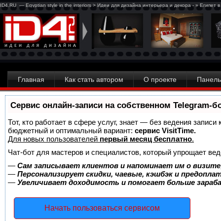
ID4.RU — Egyptian style in the interiors > Идеи для дизайна интерьера и декора - » Египет 
Главная
Как стать автором
О проекте
Панель
Сервис онлайн-записи на собственном Telegram-б
Тот, кто работает в сфере услуг, знает — без ведения записи
бюджетный и оптимальный вариант:
сервис VisitTime.
Для новых пользователей
первый месяц бесплатно
.
Чат-бот для мастеров и специалистов, который упрощает вед
—
Сам записывает клиентов и напоминает им о визите
—
Персонализирует скидки, чаевые, кэшбэк и предопла
—
Увеличивает доходимость и помогает больше зара
Начать пользоваться сервисом