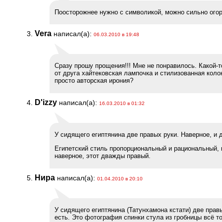
Поосторожнее нужно с символикой, можно сильно огорч
Vera
написал(а):
06.03.2010 в 19:48
Сразу прошу прощения!!! Мне не понравилось. Какой-то
от друга хайтековская лампочка и стилизованная ко
просто авторская ирония?
D'izzy
написал(а):
16.03.2010 в 01:32
У сидящего египтянина две правых руки. Наверное, и 
Египетский стиль пропорциональный и рациональный, к
наверное, этот дважды правый.
Нира
написал(а):
01.04.2010 в 20:10
У сидящего египтянина (Татунхамона кстати) две правы
есть. Это фотография спинки стула из гробницы всё т