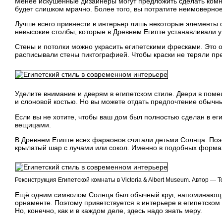
Менее искушённые дизайнеры могут предложить сделать комн
будет слишком мрачно. Более того, вы потратите неимоверное
Лучше всего привнести в интерьер лишь некоторые элементы 
невысокие столбы, которые в Древнем Египте устанавливали у
Стены и потолки можно украсить египетскими фресками. Это 
расписывали стены пиктографией. Чтобы краски не теряли пре
Уделите внимание и дверям в египетском стиле. Двери в поме
и слоновой костью. Но вы можете отдать предпочтение обычн
Если вы не хотите, чтобы ваш дом был полностью сделан в ег
вещицами.
В Древнем Египте всех фараонов считали детьми Солнца. Поэ
крылатый шар с лучами или сокол. Именно в подобных форма
Реконструкция Египетской комнаты в Victoria & Albert Museum. Автор —
Ещё одним символом Солнца был обычный круг, напоминающий
орнаменте. Поэтому приветствуется в интерьере в египетском
Но, конечно, как и в каждом деле, здесь надо знать меру.