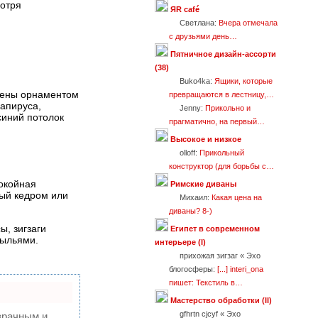
мотря
ЯR café
Светлана:
Вчера отмечала
с друзьями день…
Пятничное дизайн-ассорти
(38)
Buko4ka:
Ящики, которые
лнены орнаментом
превращаются в лестницу,…
апируса,
Jenny:
Прикольно и
синий потолок
прагматично, на первый…
Высокое и низкое
olloff:
Прикольный
конструктор (для борьбы с…
покойная
Римские диваны
ый кедром или
Михаил:
Какая цена на
диваны? 8-)
ы, зигзаги
Египет в современном
рыльями.
интерьере (I)
прихожая зигзаг « Эхо
блогосферы:
[...] interi_ona
пишет: Текстиль в…
Мастерство обработки (II)
gfhrtn cjcyf « Эхо
зрачным и