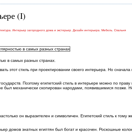
ере (I)
тектура
,
Интерьер загородного дома и экстерьер
,
Дизайн интерьера
,
Мебель
,
Спальня
тью в самых разных странах.
вать этот стиль при проектировании своего интерьера. Но сначала
осударств. Поэтому египетский стиль в интерьере можно по праву 
 не был механически скопирован народами, появившимися позже. Н
настолько он выразителен и символичен. Египетский стиль к тому ж
ьер домов знатных египтян был богат и красочен. Роскошные кол