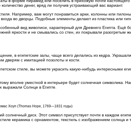
аты в форме пирамид или поселить в прихожую почти настоящего 
 количество денег, вряд ли получив устраивающий вас вариант.
стиля. Например, вам могут понравиться арки, колонны или пилон
 входа во дворцы. Подобные элементы делают из пластика или гип
особенный вид живописи, характерный для Древнего Египта. Ещё б
жней яркости и не смывались со стен, их покрывали разогретым ж
щение, в египетские залы, чаще всего делались из кедра. Украшали
ым дверям с имитацией позолоты и кости.
ипетском стиле, вы можете украсить
какую-нибудь
интересными еги
тому вполне уместной в интерьере будет солнечная символика. Н
х выражали Солнце в Египте.
 Томас Хоуп (Thomas Hope, 1769—1831 годы)
 солнечный диск. Этот символ присутствует почти в каждом егип
 стиле керамика с орнаментом, текстиль с изображением солнца и 