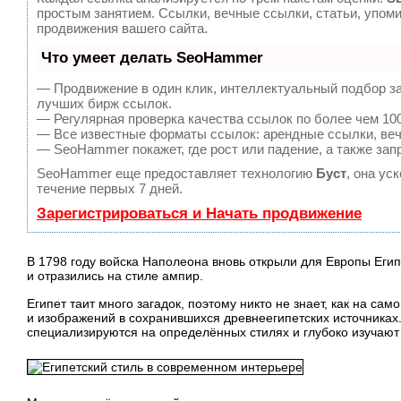
простым занятием. Ссылки, вечные ссылки, статьи, упом
продвижения вашего сайта.
Что умеет делать SeoHammer
— Продвижение в один клик, интеллектуальный подбор за
лучших бирж ссылок.
— Регулярная проверка качества ссылок по более чем 100
— Все известные форматы ссылок: арендные ссылки, вечн
— SeoHammer покажет, где рост или падение, а также зап
SeoHammer еще предоставляет технологию
Буст
, она ус
течение первых 7 дней.
Зарегистрироваться и Начать продвижение
В 1798 году войска Наполеона вновь открыли для Европы Еги
и отразились на стиле ампир.
Египет таит много загадок, поэтому никто не знает, как на с
и изображений в сохранившихся древнеегипетских источниках
специализируются на определённых стилях и глубоко изучают е