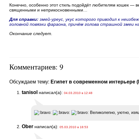
Конечно, особенно этот стиль подойдёт любителям кошек — ве
священными и неприкосновенными…
Для справки:
змей-уреус
, укус которого приводил к неизбе
головной повязки фараона, причём голова страшной змеи на
Окончание следует.
Комментариев: 9
Обсуждаем тему:
Египет в современном интерьере (I
tanisol
написал(а):
04.03.2010 в 12:48
Великолепно, уютно, изящ
Ober
написал(а):
05.03.2010 в 18:53