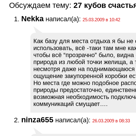
Обсуждаем тему:
27 кубов счасть
Nekka
написал(а):
25.03.2009 в 10:42
Как базу для места отдыха я бы не 
использовать, всё -таки там мне ка
чтобы всё “прозрачно” было, видн
природа из любой точки желища, а т
несмотря даже на поднимающаюся
ощущение закупоренной коробки ес
Но места где можно подобное расп
природы предостаточно, единствен
возможная необходимость подклю
коммуникаций смущает….
ninza655
написал(а):
26.03.2009 в 08:33