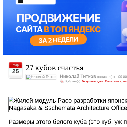
27 кубов счастья
Мар
25
Николай Титков
написал(а) в 09:00
Рубрика(и):
Безумные идеи
,
Полезные идеи
Размеры этого белого куба (это куб, уж 