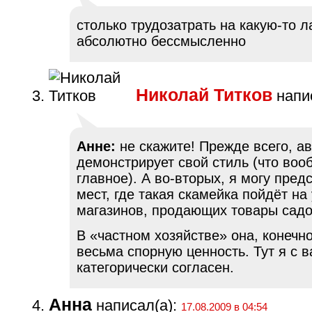
столько трудозатрать на какую-то 
абсолютно бессмысленно
Николай Титков
напис
Анне:
не скажите! Прежде всего, а
демонстрирует свой стиль (что воо
главное). А во-вторых, я могу пред
мест, где такая скамейка пойдёт на
магазинов, продающих товары сад
В «частном хозяйстве» она, конечно
весьма спорную ценность. Тут я с 
категорически согласен.
Анна
написал(а):
17.08.2009 в 04:54