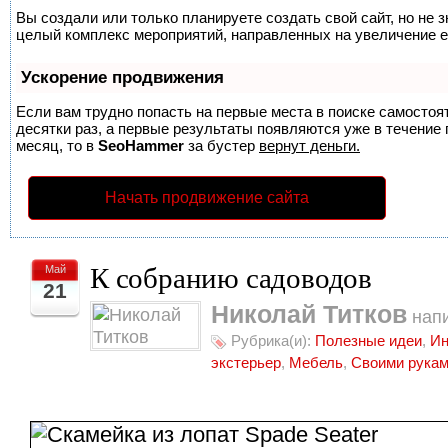
Вы создали или только планируете создать свой сайт, но не з
целый комплекс мероприятий, направленных на увеличение е
Ускорение продвижения
Если вам трудно попасть на первые места в поиске самосто
десятки раз, а первые результаты появляются уже в течение п
месяц, то в
SeoHammer
за бустер
вернут деньги.
Начать продвижение сайта
К собранию садоводов
Май
21
Николай Титков
напи
Рубрика(и):
Полезные идеи
,
Ин
экстерьер
,
Мебель
,
Своими рука