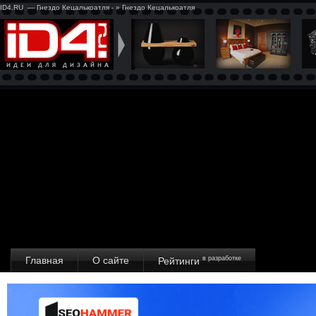
ID4.RU — Гнездо Кецалькоатля - » Гнездо Кецалькоатля
Главная
О сайте
в разработке
Рейтинги