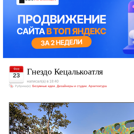
Гнездо Кецалькоатля
Фев
23
написал(а) в 18:40
Рубрика(и):
Безумные идеи
,
Дизайнеры и студии
,
Архитектура