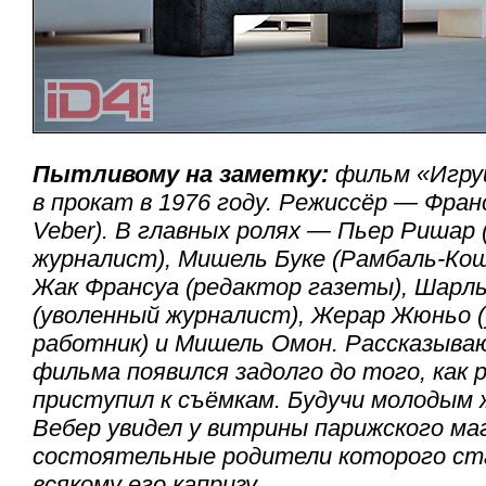
Пытливому на заметку:
фильм «Игру
в прокат в 1976 году. Режиссёр — Франс
Veber). В главных ролях — Пьер Ришар 
журналист), Мишель Буке (Рамбаль-Кош
Жак Франсуа (редактор газеты), Шарл
(уволенный журналист), Жерар Жюньо 
работник) и Мишель Омон. Рассказыв
фильма появился задолго до того, как 
приступил к съёмкам. Будучи молодым
Вебер увидел у витрины парижского маг
состоятельные родители которого ст
всякому его капризу…