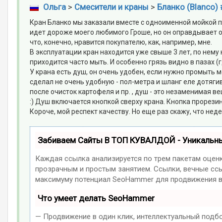
Ольга
>
Смесители и краны
>
Бланко (Blanco)
Кран Бланко мы заказали вместе с одноименной мойкой п
идет дороже моего любимого Гроше, но он оправдывает о
что, конечно, нравится покупателю, как, например, мне.
В эксплуатации кран находится уже свыше 3 лет, по нему
приходится часто мыть. И особенно грязь видно в пазах (
У крана есть душ, он очень удобен, если нужно промыть 
сделал не очень удобную - пол-метра и шланг еле дотяги
после очисток картофеля и пр. , душ - это незаменимая ве
:) Душ включается кнопкой сверху крана. Кнопка прорезин
Короче, мой респект качеству. Но еще раз скажу, что нед
Забиваем Сайты В ТОП КУВАЛДОЙ - Уникальн
Каждая ссылка анализируется по трем пакетам оцен
прозрачным и простым занятием. Ссылки, вечные ссыл
максимуму потенциал SeoHammer для продвижения в
Что умеет делать SeoHammer
— Продвижение в один клик, интеллектуальный подб