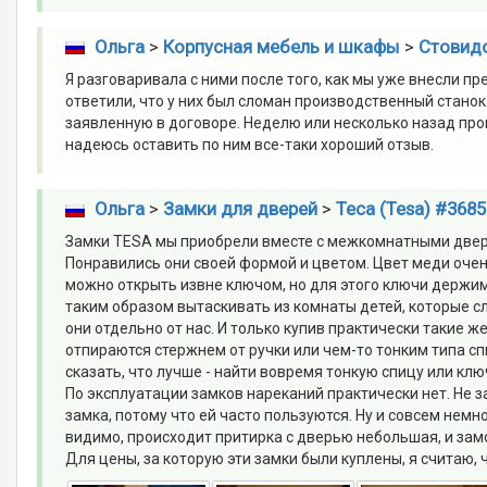
Ольга
>
Корпусная мебель и шкафы
>
Стовид
Я разговаривала с ними после того, как мы уже внесли п
ответили, что у них был сломан производственный станок
заявленную в договоре. Неделю или несколько назад про
надеюсь оставить по ним все-таки хороший отзыв.
Ольга
>
Замки для дверей
>
Теса (Tesa) #3685
Замки TESA мы приобрели вместе с межкомнатными дверя
Понравились они своей формой и цветом. Цвет меди оче
можно открыть извне ключом, но для этого ключи держим 
таким образом вытаскивать из комнаты детей, которые сл
они отдельно от нас. И только купив практически такие же
отпираются стержнем от ручки или чем-то тонким типа сп
сказать, что лучше - найти вовремя тонкую спицу или клю
По эксплуатации замков нареканий практически нет. Не за
замка, потому что ей часто пользуются. Ну и совсем нем
видимо, происходит притирка с дверью небольшая, и замо
Для цены, за которую эти замки были куплены, я считаю, 