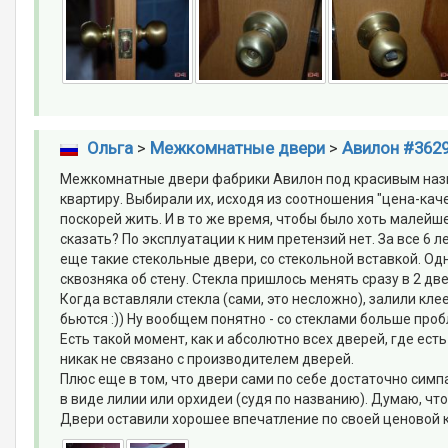
Ольга
>
Межкомнатные двери
>
Авилон #362
Межкомнатные двери фабрики Авилон под красивым назва
квартиру. Выбирали их, исходя из соотношения "цена-кач
поскорей жить. И в то же время, чтобы было хоть малейш
сказать? По эксплуатации к ним претензий нет. За все 6 л
еще такие стекольные двери, со стекольной вставкой. Од
сквозняка об стену. Стекла пришлось менять сразу в 2 дв
Когда вставляли стекла (сами, это несложно), залили кле
бьются :)) Ну вообщем понятно - со стеклами больше проб
Есть такой момент, как и абсолютно всех дверей, где ест
никак не связано с производителем дверей.
Плюс еще в том, что двери сами по себе достаточно симпа
в виде лилии или орхидеи (судя по названию). Думаю, чт
Двери оставили хорошее впечатление по своей ценовой ка