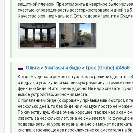
защитной пленкой. При этом жить в квартире было нельзя
счастью, справедливость воссторжествовала и дней за 5
Качество окон нормальное. Есть годовая гарантия. Буду 
Ольга
>
Унитазы и биде
>
Грое (Grohe) #4358
Когда мы делали ремонт в туалете, то решили сделать себе
а в другой угол купили маленькую раковину со смесител
функцию биде. И это очень удобно! Не надо слезать с унит
емкое устройство, экономия места.
С появлением биде (к хорошему привыкаешь быстро), я теп
несколько дней, то без биде ни я ни муж просто не можем
По качеству душ-биде очень хорошее, так же как и сам см
известь за несколько лет, она не смывается. Но функцио
подвешивать на уровне крана, иначе он может подтекать 
кнопка, отвечающая за переключение со смесителя на би