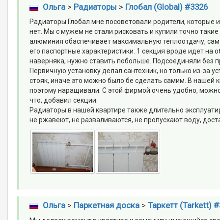
Ольга
>
Радиаторы
>
Глобал (Global) #3326
Радиаторы Глобал мне посоветовали родители, которые и
нет. Мы с мужем не стали рисковать и купили точно таки
алюминия обаспечивает максимальную теплоотдачу, сам
его паспортные характеристики. 1 секция вроде идет на 
наверняка, нужно ставить побольше. Подсоединяли без п
Первичную установку делал сантехник, но только из-за у
стояк, иначе это можно было бе сделать самим. В нашей 
поэтому наращивали. С этой фирмой очень удобно, можно н
что, добавил секции.
Радиаторы в нашей квартире также длительно эксплуатирую
не ржавеют, не разваливаются, не пропускают воду, дос
Ольга
>
Паркетная доска
>
Таркетт (Tarkett) 