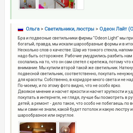
Ольга
>
Светильники, люстры
>
Одеон Лайт (O
Бра и подвесные светильники фирмы "Odeon Light" мы пр
богатый, правда, мы искали шарообразные формы и в ито
Несколько слов о качестве. Шар из тонкого стекла, напом
надо быть осторожнее. Рабочие умудрились разбить нам 
сослались на то, что он сам слетел с крепежа, потому что
внимание. Мы купили второй такой же светильник. Наткнул
подвесной светильник, соответственно, покупать ненужну
для красоты. Собственно, в коридоре много света и не надо
По-моему, и по этому фото видно, что не особо ярко.
Двоякое мнение и насчет яркости и насчет хрупкости и у
покупать в интернете, не глядя, лучше бы посмотреть в р
детей, а ремонт - дело такое, что особо не побегаешь по 
мы и сами не знали, какой будет потолок и какую люстру 
шарообразное или округлое.