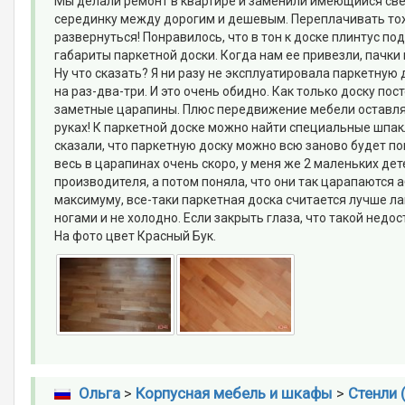
Мы делали ремонт в квартире и заменили имеющийся свет
серединку между дорогим и дешевым. Переплачивать тоже
развернуться! Понравилось, что в тон к доске плинтус по
габариты паркетной доски. Когда нам ее привезли, пачки 
Ну что сказать? Я ни разу не эксплуатировала паркетную д
на раз-два-три. И это очень обидно. Как только доску по
заметные царапины. Плюс передвижение мебели оставляе
руках! К паркетной доске можно найти специальные шпак
сказали, что паркетную доску можно всю заново будет по
весь в царапинах очень скоро, у меня же 2 маленьких дет
производителя, а потом поняла, что они так царапаются 
максимуму, все-таки паркетная доска считается лучше ла
ногами и не холодно. Если закрыть глаза, что такой недос
На фото цвет Красный Бук.
Ольга
>
Корпусная мебель и шкафы
>
Стенли 