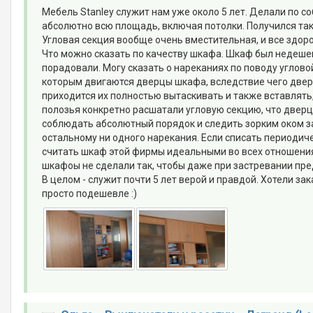
Мебель Stanley служит нам уже около 5 лет. Делали по 
абсолютно всю площадь, включая потолки. Получился так
Угловая секция вообще очень вместительная, и все здор
Что можно сказать по качеству шкафа. Шкаф был недешев
порадовали. Могу сказать о нареканиях по поводу углово
которым двигаются дверцы шкафа, вследствие чего дверцы
приходится их полностью вытаскивать и также вставлять
полозья конкретно расшатали угловую секцию, что дверц
соблюдать абсолютный порядок и следить зорким оком за
остальному ни одного нарекания. Если списать периоди
считать шкаф этой фирмы идеальными во всех отношениях
шкафоы не сделали так, чтобы даже при застревании пр
В целом - служит почти 5 лет верой и правдой. Хотели за
просто подешевле :)