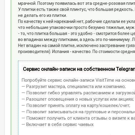
мрачной. Поэтому появилась вот эта средне-розовая плит
У плитки есть также свой плинтус, что большая редкость
не делать его из плитки.
По качеству к ней нареканий нет, рабочие сделали ее укл
что небольшие упаковочки просто безумно тяжелые, муж в
- то, что плитка большая - это удобно - смотрится более 
во впадинах между плитками, а здесь это по-минимуму. Ле
Нет впадин на самой плитке, исключено застревание гряз
производителя). Испания - качество. По стоимости средня
Сервис онлайн-записи на собственном Telegra
Попробуйте сервис онлайн-записи VisitTime на основ
— Разгрузит мастера, специалиста или компанию;
— Позволит гибко управлять расписанием и загрузко
— Разошлет оповещения о новых услугах или акциях;
— Позволит принять оплату на карту/кошелек/счет;
— Позволит записываться на групповые и персональ
— Поможет получить от клиента отзывы о визите к в
— Включает в себя сервис чаевых.