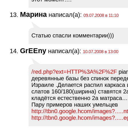
Марина
написал(а):
09.07.2008 в 11:10
Статью спасли комментарии)))
GrEEny
написал(а):
10.07.2008 в 13:00
/red.php?ext=HTTP%3A%2F%2F
pian
деревянные базы без спинок перед
Израиле .Делается распил каркаса 
слатов 160/180(ширина) ставятся 2а
кладётся естественно 2а матраса… 
Пару примеров наших умельцев
http://tbn0.google.hcom/images?.....n
http://tbn0.google.hcom/images?.....e