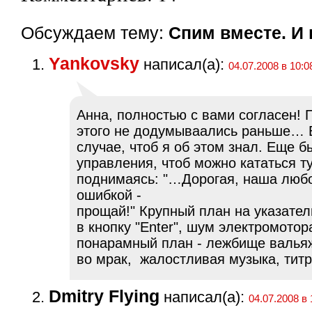
Обсуждаем тему:
Спим вместе. И 
Yankovsky
написал(а):
04.07.2008 в 10:0
Анна, полностью с вами согласен! 
этого не додумываались раньше… 
случае, чтоб я об этом знал. Еще б
управления, чтоб можно кататься т
поднимаясь: "…Дорогая, наша люб
ошибкой -
прощай!" Крупный план на указате
в кнопку "Enter", шум электромотор
понарамный план - лежбище валья
во мрак, жалостливая музыка, титр
Dmitry Flying
написал(а):
04.07.2008 в 