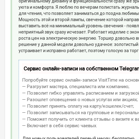
оригинальному дизайну и функциональности сразу же зри
уюта и комфорта. Я люблю по вечерам полистать журналы
для чтения, что позволяет заниматься до поздна любимы
Мощность этой и второй лампы, свечение которой направл
выставить всё на минимальный уровень свечения - появ
неприятный звук сразу исчезает. Работает изделие с эк
роста цен на электрическую энергию. Торшер довольно вы
решение у данной модели довольно удачное: золотистый
устраивает и исправно работает, поэтому голосую за тор
Сервис онлайн-записи на собственном Telegra
Попробуйте сервис онлайн-записи VisitTime на основ
— Разгрузит мастера, специалиста или компанию;
— Позволит гибко управлять расписанием и загрузко
— Разошлет оповещения о новых услугах или акциях;
— Позволит принять оплату на карту/кошелек/счет;
— Позволит записываться на групповые и персональ
— Поможет получить от клиента отзывы о визите к в
— Включает в себя сервис чаевых.
Для новых пользователей первый месяц бесплатно.