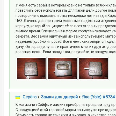
У меня есть сарай, в котором храню не только всякий хла
позволить себе использовать для такой цели другое по
постороннего вмешательства несколько лет назад в Хар
ЧАЗ. Я очень доволен этим мощным и надёжным изделием
корпусу, который защищает её со всех сторон и предохра
зимнее время. Специальная форма корпуса исключает ка
секрета. Вес замка ощутимый из- за используемого матер
изделием удобно и просто. Всё в нём , как говорится, сде
дачу. Он гораздо лучше и практичнее многих других, до
классная вещь. Если попадётся, покупайте не раздумыва
Серёга
>
Замки для дверей
>
Яле (Yale) #3734
В магазине «Сейфы и замки» приобрёл в прошлом году вре
С продукцией этой торговой марки раньше уже приходило
Стоимость товара не такая уж и высокая, а качество дов