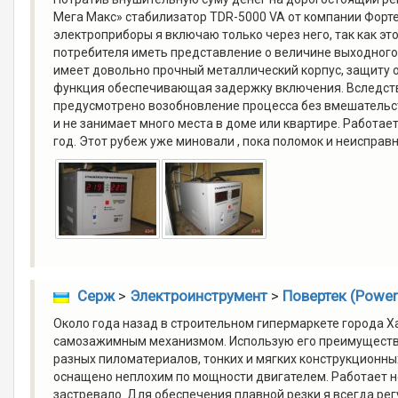
Мега Макс» стабилизатор TDR-5000 VA от компании Форте
электроприборы я включаю только через него, так как эт
потребителя иметь представление о величине выходного 
имеет довольно прочный металлический корпус, защиту 
функция обеспечивающая задержку включения. Вследстви
предусмотрено возобновление процесса без вмешательст
и не занимает много места в доме или квартире. Работае
год. Этот рубеж уже миновали , пока поломок и неисправн
Серж
>
Электроинструмент
>
Повертек (Power
Около года назад в строительном гипермаркете города Ха
самозажимным механизмом. Использую его преимуществе
разных пиломатериалов, тонких и мягких конструкционны
оснащено неплохим по мощности двигателем. Работает но
застревало. Для обеспечения плавной резки я всегда ре