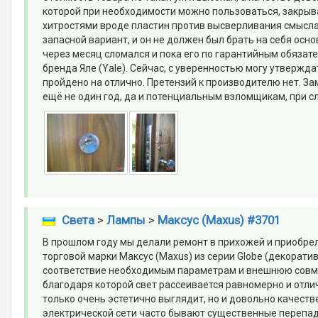
которой при необходимости можно пользоваться, закрыв
хитростями вроде пластин против высверливания смысла 
запасной вариант, и он не должен был брать на себя осно
через месяц сломался и пока его по гарантийным обязат
бренда Яле (Yale). Сейчас, с уверенностью могу утверж
пройдено на отлично. Претензий к производителю нет. За
ещё не один год, да и потенциальным взломщикам, при с
Света
>
Лампы
>
Максус (Maxus) #3701
В прошлом году мы делали ремонт в прихожей и приобре
торговой марки Максус (Maxus) из серии Globe (декоратив
соответствие необходимым параметрам и внешнюю совме
благодаря которой свет рассеивается равномерно и отл
только очень эстетично выглядит, но и довольно качеств
электрической сети часто бывают существенные перепады