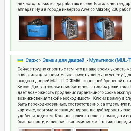
не часто, только когда работаю в селе. В столь нестанд
аппарат. Ну а в городе инвертор Awelco Mikrotig 200 рабо
Серж
>
Замки для дверей
>
Мультилок (MUL-T
Сейчас трудно спорить с тем, что в наше время украсть м
своё жилище и значительно снизить шансы на успех у "д
входных дверей MUL-T-LOCKМ60 с внешней броневой накл
Киеве. Для установки приобретённого товара решил восп
даёт возможность продления гарантийного срока эксплуа
возникновения такой необходимости . Ключи к замку в с
быть перекодированные, соответственно, за отдельную п
карточке, поэтому несанкционированно дублировать ключ
удобен и надёжен. Конечно, покупка такого замка, да и ег
безопасности, излишняя экономия может только навреди