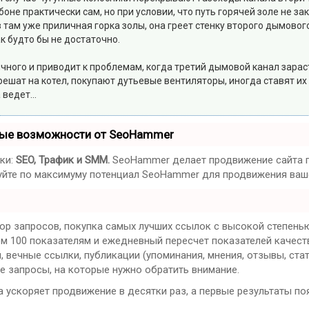
оне практически сам, но при условии, что путь горячей золе не зак
 там уже приличная горка золы, она греет стенку второго дымового
ак будто бы не достаточно.
обычного и приводит к проблемам, когда третий дымовой канал зар
решат на котел, покупают дутьевые вентиляторы, иногда ставят их
ведет...
ные возможности от SeoHammer
ки:
SEO, Трафик и SMM.
SeoHammer делает продвижение сайта п
ьзуйте по максимуму потенциал SeoHammer для продвижения ваше
ор запросов, покупка самых лучших ссылок с высокой степенью
ем 100 показателям и ежедневный пересчет показателей качест
вечные ссылки, публикации (упоминания, мнения, отзывы, стат
е запросы, на которые нужно обратить внимание.
на ускоряет продвижение в десятки раз, а первые результаты по