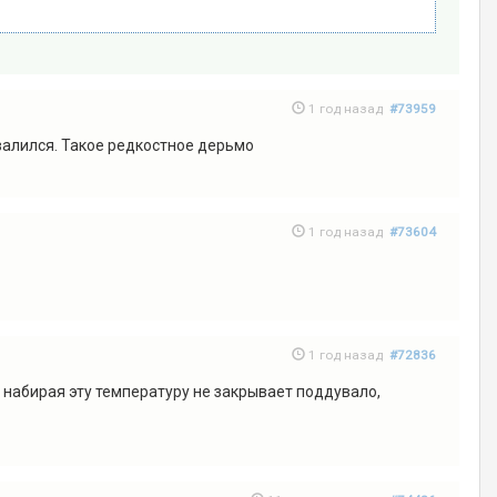
1 год назад
#73959
звалился. Такое редкостное дерьмо
1 год назад
#73604
1 год назад
#72836
а набирая эту температуру не закрывает поддувало,