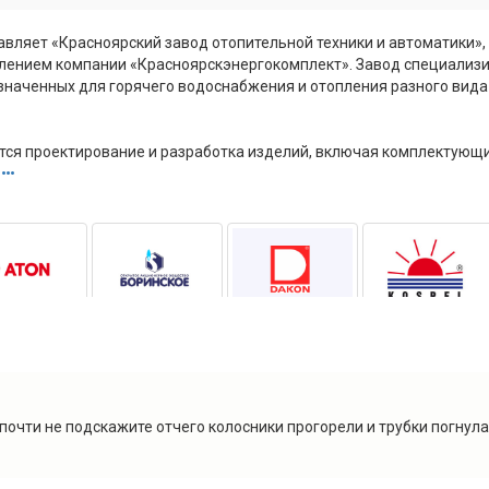
вляет «Красноярский завод отопительной техники и автоматики», 
ением компании «Красноярскэнергокомплект». Завод специализир
значенных для горячего водоснабжения и отопления разного вида
ся проектирование и разработка изделий, включая комплектующие 
 почти не подскажите отчего колосники прогорели и трубки погнул