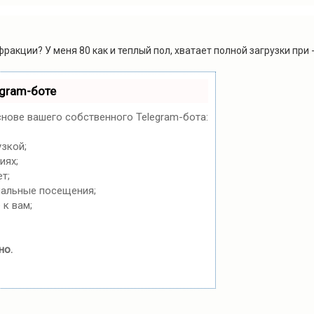
ракции? У меня 80 как и теплый пол, хватает полной загрузки при
egram-боте
снове вашего собственного Telegram-бота:
узкой;
иях;
т;
нальные посещения;
 к вам;
но.