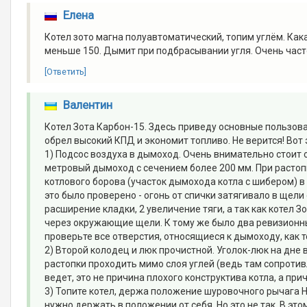
Елена
Котел зото магна полуавтоматический, топим углём. Как
меньше 150. Дымит при подбрасывании угля. Очень часто
[Ответить]
Валентин
Котел Зота Карбон-15. Здесь приведу основные пользова
обрел высокий КПД и экономит топливо. Не верится! Вот
1) Подсос воздуха в дымоход. Очень внимательно стоит 
метровый дымоход с сечением более 200 мм. При растопк
котлового борова (участок дымохода котла с шибером) 
это было проверено - огонь от спички затягивало в щели
расширение кладки, 2 увеличение тяги, а так как котел 
через окружающие щели. К тому же было два ревизионны
проверьте все отверстия, относящиеся к дымоходу, как т
2) Второй колодец и люк прочистной. Уголок-люк на дне
растопки проходить мимо слоя углей (ведь там сопротив
ведет, это не причина плохого конструктива котла, а при
3) Топите котел, держа положение шуровочного рычага Н
нужно держать в положении от себя. Но это не так. В э