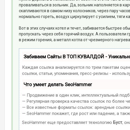
проваливаться в зольник. Да, зольник наполняется в карб
скапливаются в самом низу колосников, через пару часов
нормально гореть, воздух циркулирует с усилием, тяги к
Вот в этих случаях котел и течет, забивается быстрее 
пропускать через себя горячий воздух. А пользователи г
в режим горения, а металл котла от чрезмерного нагрева 
Забиваем Сайты В ТОП КУВАЛДОЙ - Уникаль
Каждая ссылка анализируется по трем пакетам оцен
ссылки, статьи, упоминания, пресс-релизы - испол
Что умеет делать SeoHammer
— Продвижение в один клик, интеллектуальный подб
— Регулярная проверка качества ссылок по более ч
— Все известные форматы ссылок: арендные ссылки, 
— SeoHammer покажет, где рост или падение, а такж
SeoHammer еще предоставляет технологию
Буст
, о