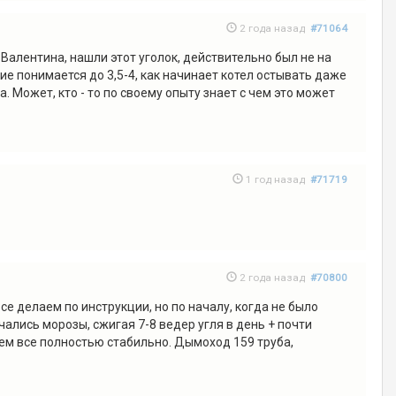
2 года назад
#71064
Валентина, нашли этот уголок, действительно был не на
ние понимается до 3,5-4, как начинает котел остывать даже
. Может, кто - то по своему опыту знает с чем это может
1 год назад
#71719
2 года назад
#70800
се делаем по инструкции, но по началу, когда не было
ались морозы, сжигая 7-8 ведер угля в день + почти
аем все полностью стабильно. Дымоход 159 труба,