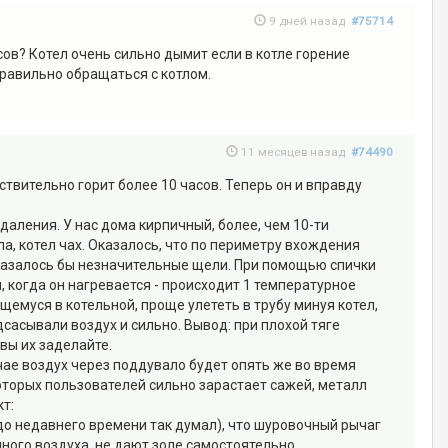
9 дней назад
#75714
ов? Котел очень сильно дымит если в котле горение
правильно обращаться с котлом.
11 месяцев назад
#74490
ствительно горит более 10 часов. Теперь он и вправду
даления. У нас дома кирпичный, более, чем 10-ти
а, котел чах. Оказалось, что по периметру вхождения
 казалось бы незначительные щели. При помощью спички
, когда он нагревается - происходит 1 температурное
ящемуся в котельной, проще улететь в трубу минуя котел,
сасывали воздух и сильно. Вывод: при плохой тяге
 вы их заделайте.
учае воздух через поддувало будет опять же во время
которых пользователей сильно зарастает сажей, металл
кт:
 до недавнего времени так думал), что шуровочный рычаг
чного воздуха, не дают золе самостоятельно