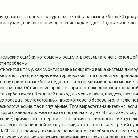
ая должна быть температура газов чтобы на выходе было 80 градус
 затухает, при остывания давление падает до 0. Подскажите как 
тельские ошибки, которые мы решили, в результате чего котел дей
 эти проблемы:
относится к тому, как смонтирована конкретно ваша система дымоу
е котел гудел, но через некоторое время тяга полностью пропадал
в стену при монтаже были недостаточно герметизированы мелкие,
 со свистом. Объяснение простое - при растопке дымоход холодный
Зота карбон имеет 3 ходовой проход дымовых газов, воздуху, наход
х колодца, расположенных ниже котлового борова, и они тоже под
ехнологические, так и случайные. Тяга вырастет значительно, если
 второго канала должен лежать плотно на его дне. В противном сл
ление) прямо в это отверстие. Отверстия прочистного лючка у не
чина его неправильной эксплуатации, из этого вытекает третий пун
А СЕБЯ. Да, почему-то многие пользователи карбона считают (и я
том случае чугунные колосники перекрывают газоходы канала втори