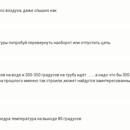
сос воздуха, даже слышно как
туры попробуй перевернуть наоборот или отпустить цепь
 на воде и 300-350 градусов на трубу идёт .........а надо что бы 300-
стера прошлого именно так строили ,может найдутся заинтересован
 ведра температура на выходе 80 градусов