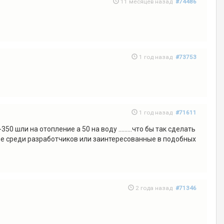
11 месяцев назад
#74486
1 год назад
#73753
1 год назад
#71611
350 шли на отопление а 50 на воду .........что бы так сделать
ные среди разработчиков или заинтересованные в подобных
2 года назад
#71346