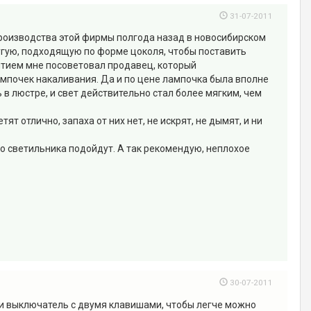
31-07-2011
роизводства этой фирмы полгода назад в новосибирском
другую, подходящую по форме цоколя, чтобы поставить
ытием мне посоветовал продавец, который
 лампочек накаливания. Да и по цене лампочка была вполне
 в люстре, и свет действительно стал более мягким, чем
ят отлично, запаха от них нет, не искрят, не дымят, и ни
го светильника подойдут. А так рекомендую, неплохое
30-07-2011
и выключатель с двумя клавишами, чтобы легче можно