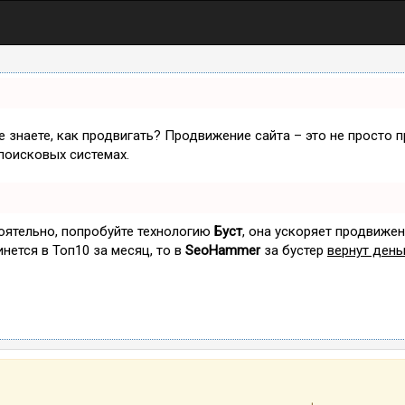
не знаете, как продвигать? Продвижение сайта – это не просто 
поисковых системах.
тоятельно, попробуйте технологию
Буст
, она ускоряет продвижен
инется в Топ10 за месяц, то в
SeoHammer
за бустер
вернут день