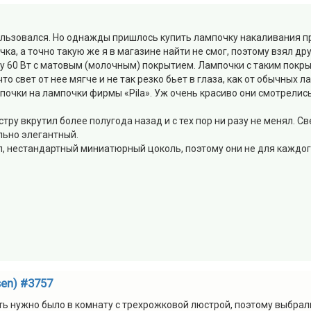
ользовался. Но однажды пришлось купить лампочку накаливания п
чка, а точно такую же я в магазине найти не смог, поэтому взял 
у 60 Вт с матовым (молочным) покрытием. Лампочки с таким покр
что свет от нее мягче и не так резко бьет в глаза, как от обычных
мпочки на лампочки фирмы «Pila». Уж очень красиво они смотрелись
у вкрутил более полугода назад и с тех пор ни разу не менял. Свет
ольно элегантный.
ил, нестандартный миниатюрный цоколь, поэтому они не для каждо
en) #3757
ь нужно было в комнату с трехрожковой люстрой, поэтому выбрал