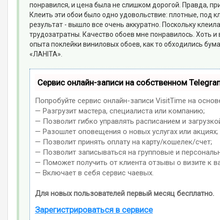
понравился, и цена была не слишком дорогой. Правда, п
Клеить эти обои было одно удовольствие: плотные, под к
результат - вышло все очень аккуратно. Поскольку клеила 
трудозатратны. Качество обоев мне понравилось. Хоть и в
опыта поклейки виниловых обоев, как то обходились бума
«ЛАНIТА».
Сервис онлайн-записи на собственном Telegra
Попробуйте сервис онлайн-записи VisitTime на основ
— Разгрузит мастера, специалиста или компанию;
— Позволит гибко управлять расписанием и загрузко
— Разошлет оповещения о новых услугах или акциях;
— Позволит принять оплату на карту/кошелек/счет;
— Позволит записываться на групповые и персональ
— Поможет получить от клиента отзывы о визите к в
— Включает в себя сервис чаевых.
Для новых пользователей первый месяц бесплатно.
Зарегистрироваться в сервисе