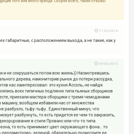
ции того или иного бренда. Скорее всего, такие отзывы
17-03-2014
ех габаритные, с расположением выхода, а не такие, как у
09-06-2013
лги и не сокрушаться потом всю жизнь)) Насмотревшись
ального дерева, намониторив рынок до потери рассудка,
ов нас заинтересовал- это кухня Ассоль, не найдя
 боялись всех типичных подлянок типа пьяных сборщиков
 месте, приехали мастера-сборщики с тремя чемоданами
ю машину, вообщем избавили нас от множества
 не разбухло, тьфу-тьфу.. Единственный минус, что
скует разбухнуть, то есть придется ее чем-то закрасить,
 декорuрование в стиле Прованс или что-то типа
еона, то есть принимает цвет окружающего фона... то
ло-перламутрово- зеленой, обязательно посмотрите ее