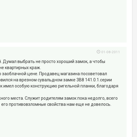
01-08-2011
. Думал выбрать не просто хороший замок, а чтобы
не квартирных краж.
по заоблачной цене. Продавец магазина посоветовал
ился на врезном сувальдном замке 3В8 141.0.1.серии
к имел особую конструкцию ригельной планки, благодаря
жного места. Служит родителям замок пока недолго, всего
ть его противовзломные свойства нам еще не довелось.