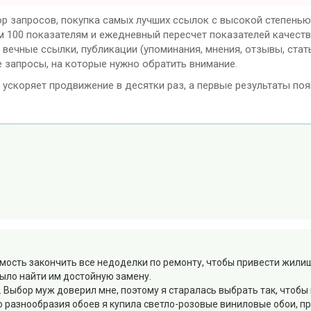
р запросов, покупка самых лучших ссылок с высокой степенью
м 100 показателям и ежедневный пересчет показателей качеств
ечные ссылки, публикации (упоминания, мнения, отзывы, стать
е запросы, на которые нужно обратить внимание.
а ускоряет продвижение в десятки раз, а первые результаты поя
мость закончить все недоделки по ремонту, чтобы привести жили
ыло найти им достойную замену.
 Выбор муж доверил мне, поэтому я старалась выбрать так, чтобы 
о разнообразия обоев я купила светло-розовые виниловые обои, п