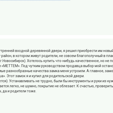
утренней входной деревянной двери, я решил приобрести им новый
район, в котором живут родители, не совсем благополучный в пла
г.Новосибирск). Хотелось купить что-нибудь качественное, но не 
 «МЕТТЕМ». Под чутким руководством продавца выбор мой останов
е разнообразные качества замка меня устроили. А главное, замо
а». Этот замок я и купил для родительской двери.
тся). Устанавливать не трудно, были бы инструменты и руки из ну
ается легко, не шумно, покрытие не облезает. К счастью, провери
, да и родители тоже.