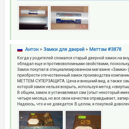
Антон
>
Замки для дверей
>
Меттэм #3878
Когда у родителей сломался старый дверной замок на вн
обладал еще и противовзломными свойствами, поскольку 
Замок покупал в специализированном магазине «Замки» (
приобрести отечественный замок производства компании
МЕТТЕМ-СУПЕРЗАЩИТА. Цена и внешний вид, а также самы
которой замок нельзя вскрыть, используя метод «свертыш
В общем, замок я устанавливал сам (опыт некоторый имее
четыре месяца, но все свои качества оправдывает, запир
Надеюсь, что и не доведется. В целом, я покупкой доволен