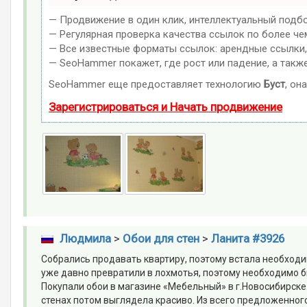
— Продвижение в один клик, интеллектуальный подбо
— Регулярная проверка качества ссылок по более че
— Все известные форматы ссылок: арендные ссылки, в
— SeoHammer покажет, где рост или падение, а такж
SeoHammer еще предоставляет технологию
Буст
, он
Зарегистрироваться и Начать продвижение
Людмила
>
Обои для стен
>
Ланита #3926
Собрались продавать квартиру, поэтому встала необходи
уже давно превратили в лохмотья, поэтому необходимо б
Покупали обои в магазине «Мебельный» в г.Новосибирске.
стенах потом выглядела красиво. Из всего предложенног