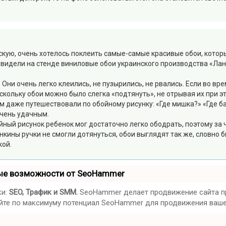
кую, очень хотелось поклеить самые-самые красивые обои, котор
увидели на стенде виниловые обои украинского производства «Лан
ни очень легко клеились, не пузырились, не рвались. Если во вр
кольку обои можно было слегка «подтянуть», не отрывая их при это
 даже путешествовали по обойному рисунку: «Где мишка?» «Где б
очень удачным.
йный рисунок ребенок мог достаточно легко ободрать, поэтому за
енкины ручки не смогли дотянуться, обои выглядят так же, словно
кой.
ые возможности от SeoHammer
ки:
SEO, Трафик и SMM.
SeoHammer делает продвижение сайта пр
зуйте по максимуму потенциал SeoHammer для продвижения ваше