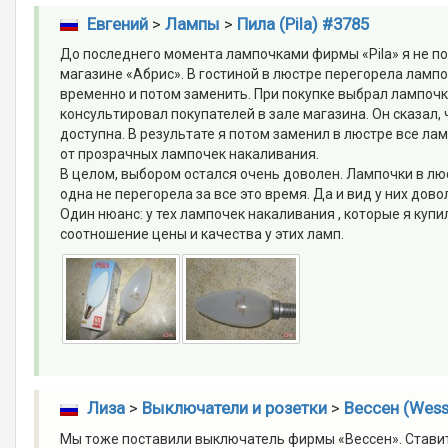
Евгений
>
Лампы
>
Пила (Pila) #3785
До последнего момента лампочками фирмы «Pila» я не п
магазине «Абрис». В гостиной в люстре перегорела лампо
временно и потом заменить. При покупке выбрал лампочк
консультировал покупателей в зале магазина. Он сказал, 
доступна. В результате я потом заменил в люстре все ла
от прозрачных лампочек накаливания.
В целом, выбором остался очень доволен. Лампочки в люстр
одна не перегорела за все это время. Да и вид у них дов
Один нюанс: у тех лампочек накаливания , которые я куп
соотношение цены и качества у этих ламп.
Лиза
>
Выключатели и розетки
>
Вессен (Wess
Мы тоже поставили выключатель фирмы «Вессен». Ставит