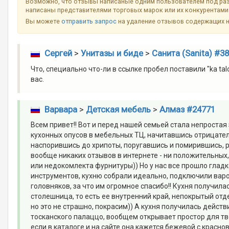
Возможно, что отзывы написаные одним пользователем под разн
написаны представителями торговых марок или их конкурентами 
Вы можете
отправить запрос
на удаление отзывов содержащих 
Сергей
>
Унитазы и биде
>
Санита (Sanita) #3
Что, специально что-ли в ссылке пробел поставили "ka ta
вас.
Варвара
>
Детская мебель
>
Алмаз #24771
Всем привет!! Вот и перед нашей семьей стала непростая
кухонных опусов в мебельных ТЦ, начитавшись отрицател
наспорившись до хрипоты, поругавшись и помирившись, р
вообще никаких отзывов в интернете - ни положительных,
или недокомлекта фурнитуры)) Но у нас все прошло гладк
инструментов, кухню собрали идеально, подключили вар
головняков, за что им огромное спасибо!! Кухня получилас
столешница, то есть ее внутренний край, непокрытый отд
но это не страшно, покрасим)) А кухня получилась дейст
тосканского палаццо, вообщем открывает простор для тво
если в каталоге и на сайте она кажется бежевой с красн