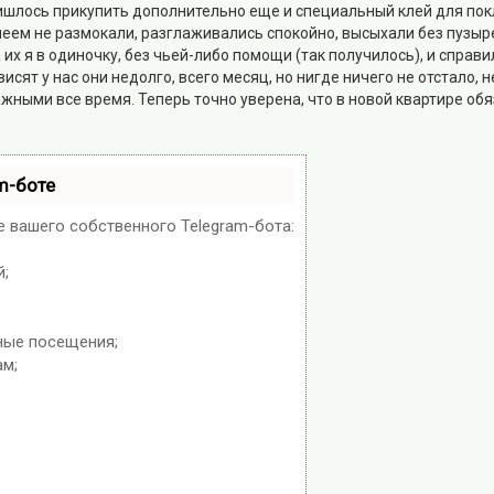
ришлось прикупить дополнительно еще и специальный клей для пок
леем не размокали, разглаживались спокойно, высыхали без пузыре
их я в одиночку, без чьей-либо помощи (так получилось), и справи
исят у нас они недолго, всего месяц, но нигде ничего не отстало, 
жными все время. Теперь точно уверена, что в новой квартире обя
m-боте
е вашего собственного Telegram-бота:
й;
ные посещения;
ам;