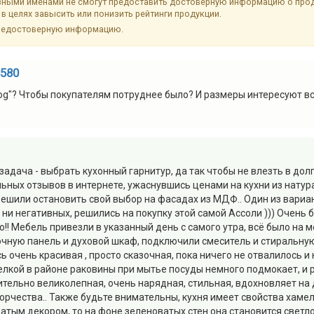
ыми именами не смогут предоставить достоверную информацию о продук
в целях завысить или понизить рейтинги продукции.
недостоверную информацию.
8580
log"? Чтобы покупателям потруднее было? И размеры интересуют вс
 задача - выбрать кухонный гарнитур, да так чтобы не влезть в до
ьных отзывов в интернете, ужаснувшись ценами на кухни из натур
ешили остановить свой выбор на фасадах из МДФ.. Один из вариант
 ни негативных, решились на покупку этой самой Ассоли ))) Очень
о!! Мебель привезли в указанный день с самого утра, всё было на
очную панель и духовой шкаф, подключили смеситель и стиральну
ь очень красивая , просто сказочная, пока ничего не отвалилось и
елкой в районе раковины при мытье посуды немного подмокает, и ри
вительно великолепная, очень нарядная, стильная, вдохновляет на
рчества.. Также будьте внимательны, кухня имеет свойства хамел
оватым декором, то на фоне зеленоватых стен она становится свет