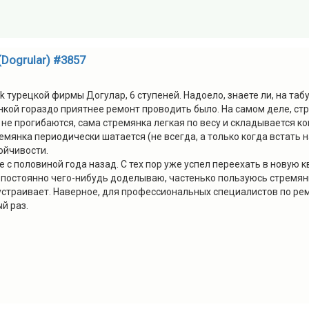
Dogrular) #3857
k турецкой фирмы Догулар, 6 ступеней. Надоело, знаете ли, на та
янкой гораздо приятнее ремонт проводить было. На самом деле, ст
 не прогибаются, сама стремянка легкая по весу и складывается к
емянка периодически шатается (не всегда, а только когда встать н
ойчивости.
ре с половиной года назад. С тех пор уже успел переехать в новую
 постоянно чего-нибудь доделываю, частенько пользуюсь стремянко
 устраивает. Наверное, для профессиональных специалистов по ре
й раз.