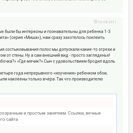
03-08-2011
ые были бы интересны и познавательны для ребенка 1-3
ита» (серия «Миша»), нам сразу захотелось поклеить
емя состыковывания полос мы допускали какие-то огрехи и
м от стены. Ну а сам внешний вид - просто загляденье!
абочка?» «Где мячик?» Сын с удовольствием бродил вдоль
 четыре года непрерывного «изучения» ребенком обои,
 были наклеены только вчера. Так что производителю
озрачным и простым занятием. Ссылки, вечные
го сайта.