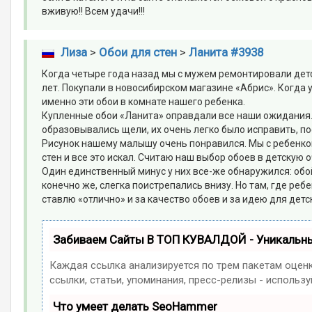
вживую!! Всем удачи!!!
Лиза
>
Обои для стен
>
Ланита #3938
Когда четыре года назад мы с мужем ремонтировали детс
лет. Покупали в новосибирском магазине «Абрис». Когда 
именно эти обои в комнате нашего ребенка.
Купленные обои «Ланита» оправдали все наши ожидания. О
образовывались щели, их очень легко было исправить, пос
Рисунок нашему малышу очень понравился. Мы с ребенком
стен и все это искал. Считаю наш выбор обоев в детскую 
Один единственный минус у них все-же обнаружился: обо
конечно же, слегка поистрепались внизу. Но там, где реб
ставлю «отлично» и за качество обоев и за идею для детс
Забиваем Сайты В ТОП КУВАЛДОЙ - Уникальн
Каждая ссылка анализируется по трем пакетам оцен
ссылки, статьи, упоминания, пресс-релизы - исполь
Что умеет делать SeoHammer