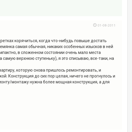
01-08-2011
буретках корячиться, когда что-нибудь повыше достать
ремянка самая обычная, никаких особенных изысков в ней
омпактно, в сложенном состоянии очень мало места
а самую верхнюю ступеньку), я это списываю, все-таки, на
 квартиру, которую снова пришлось ремонтировать, и
й. Конструкция до сих пор целая, ничего не прогнулось и
монту/монтажу нужна более мощная конструкция, а для