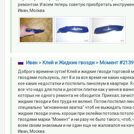
ремонтом. И всем теперь советую приобретать инструмент
Иван, Москва.
Иван
>
Клей и Жидкие гвозди
>
Момент #2139
Доброго времени суток! Клей и жидкие гвозди торговой 
гвоздями пользуюсь, лет 8 и за все время ни каких нарек
кое какие недостатки и постелить линолеум в квартире. 
все что надо для пола и десяток плитки как у меня в ван
которых не одного ремонта не обходится. Приехал, зачис
жидкие гвозди и без труда ее вклеил. Потом постелил ли
специально "мгновенная хватка" чтоб не выжидать пока с
жидкие гвозди очень хороши при оклейки потолка потоло
гвоздями марки "Момент" и ни разу не было такого, чтоб
всем своим знакомым и ни один еще не жаловался на кач
Иван, Москва.