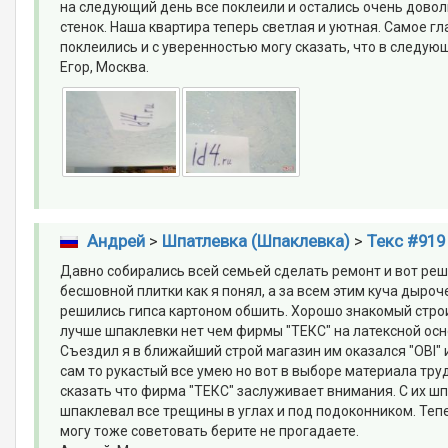
на следующий день все поклеили и остались очень довол
стенок. Наша квартира теперь светлая и уютная. Самое г
поклеились и с уверенностью могу сказать, что в следую
Егор, Москва.
Андрей
>
Шпатлевка (Шпаклевка)
>
Текс #919
Давно собирались всей семьей сделать ремонт и вот реш
бесшовной плитки как я понял, а за всем этим куча дыроч
решились гипса картоном обшить. Хорошо знакомый стро
лучше шпаклевки нет чем фирмы "ТЕКС" на латексной осно
Съездил я в ближайший строй магазин им оказался "OBI" 
сам то рукастый все умею но вот в выборе материала труд
сказать что фирма "ТЕКС" заслуживает внимания. С их шп
шпаклевал все трещины в углах и под подоконником. Тепе
могу тоже советовать берите не прогадаете.