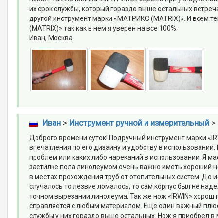
их срок службы, который гораздо выше остальных встреча
другой инструмент марки «МАТРИКС (MATRIX)». И всем т
(MATRIX)» так как в нем я уверен на все 100%.
Иван, Москва.
Иван
>
Инструмент ручной и измерительный
>
Доброго времени суток! Подручный инструмент марки «IR
впечатления по его дизайну и удобству в использовании. 
проблем или каких либо нареканий в использовании. Я ма
застилке пола линолеумом очень важно иметь хороший н
в местах прохождения труб от отопительных систем. До 
случалось то лезвие ломалось, то сам корпус был не над
точном вырезании линолеума. Так же нож «IRWIN» хорош п
справляется с любым материалом. Еще один важный плюс н
службы у них гораздо выше остальных. Нож я приобрел 