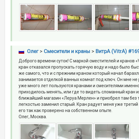
Олег
>
Смесители и краны
>
ВитрА (VitrA) #16
Доброго времени суток! С маркой сместителей и кранов «
кран отказался пропускать горячую воду и надо было быс
же самого, что и с прежним краном который начал барахли
занимается отделкой ванных комнат под ключ. Он мне не 
уже много лет пользуются кранами и смесителями именно 
приходилось менять, или где то видеть сломанный кран и
ближайший магазин «Леруа Мерлен» и приобрел там без т
легкостью заменил старый. Кран радует меня уже третий 
его так как проверено на собственном опыте.
Олег, Москва.