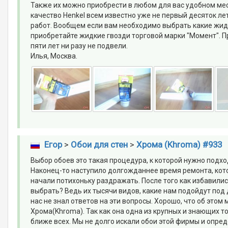
Также их можно приобрести в любом для вас удобном мест
качество Henkel всем известно уже не первый десяток л
работ. Вообщем если вам необходимо выбрать какие жидк
приобретайте жидкие гвозди торговой марки "Момент". П
пяти лет ни разу не подвели.
Илья, Москва.
Егор
>
Обои для стен
>
Хрома (Khroma) #933
Выбор обоев это такая процедура, к которой нужно подхо
Наконец-то наступило долгожданнее время ремонта, кото
начали потихоньку раздражать. После того как избавилис
выбрать? Ведь их тысячи видов, какие нам подойдут под
нас не знал ответов на эти вопросы. Хорошо, что об эт
Хрома(Khroma). Так как она одна из крупных и знающих то
ближе всех. Мы не долго искали обои этой фирмы и опре