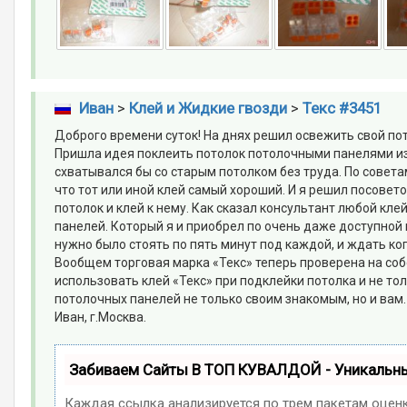
Иван
>
Клей и Жидкие гвозди
>
Текс #3451
Доброго времени суток! На днях решил освежить свой пот
Пришла идея поклеить потолок потолочными панелями из
схватывался бы со старым потолком без труда. По совет
что тот или иной клей самый хороший. И я решил посовет
потолок и клей к нему. Как сказал консультант любой кл
панелей. Который я и приобрел по очень даже доступной ц
нужно было стоять по пять минут под каждой, и ждать ког
Вообщем торговая марка «Текс» теперь проверена на соб
использовать клей «Текс» при подклейки потолка и не то
потолочных панелей не только своим знакомым, но и вам.
Иван, г.Москва.
Забиваем Сайты В ТОП КУВАЛДОЙ - Уникальн
Каждая ссылка анализируется по трем пакетам оцен