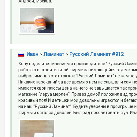
Андрей, Москва.
Иван
>
Ламинат
>
Русский Ламинат #912
Хочу поделится мнением о производителе "Русский Ламин
работаю в строительной фирме занимающейся отделками п
выбрал именно этот так как "Русский Ламинат" не чем не
Никаких нареканий за все время о нем не слышал и сам не
имеются свои плюсы цена на него не завышается так прои
магазине "леруа мерлен". Привез домой положил вид про
красивый пол! И детишки мои довольны играются и бегают
на наш "Русский Ламинат". Будьте уверены в проигрыше н
фирмы и остался доволен! Был рад посоветовать с ув. Ив