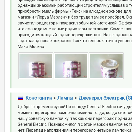
однажды знакомый работающий строителям услышав о том
приобрести эмаль фирмы «Текс» на алкидной основе для
магазин «Леруа Мерлен» и без труда там ее приобрел. Ок
зачистил радиатор и покрасил обычной кисточкой. Эффект
что с завода мне новые радиаторы поставили. Самое главн
приходится каждый год их перекрашивать. На сегодняшний
года назад после покраски. Так что теперь я точно увере
Макс, Москва.
Константин
>
Лампы
>
Дженерал Электрик (GE 
Доброго времени суток! По поводу General Electric хочу д
момент перегорала лампочка именно тогда, когда свет ой
нашу советскую лампочку, так как они перегорают одна з
General Electric. Познакомился я с этой маркой лампочек т
нет. Перепад напряжения и перегорело четыре лампочки и