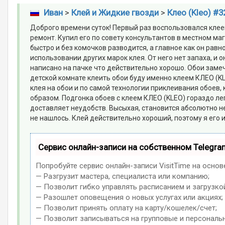
Иван
>
Клей и Жидкие гвозди
>
Клео (Kleo) #3
Доброго времени суток! Первый раз воспользовался клее
ремонт. Купил его по совету консультантов в местном ма
быстро и без комочков разводится, а главное как он равн
использовании других марок клея. От него нет запаха, и о
написано на пачке что действительно хорошо. Обои заме
детской комнате клеить обои буду именно клеем КЛЕО (K
клея на обои и по самой технологии приклеивания обоев
образом. Подгонка обоев с клеем КЛЕО (KLEO) гораздо ле
доставляет неудобств. Высыхая, становится абсолютно н
не нашлось. Клей действительно хороший, поэтому я его
Сервис онлайн-записи на собственном Telegra
Попробуйте сервис онлайн-записи VisitTime на основ
— Разгрузит мастера, специалиста или компанию;
— Позволит гибко управлять расписанием и загрузко
— Разошлет оповещения о новых услугах или акциях;
— Позволит принять оплату на карту/кошелек/счет;
— Позволит записываться на групповые и персональ