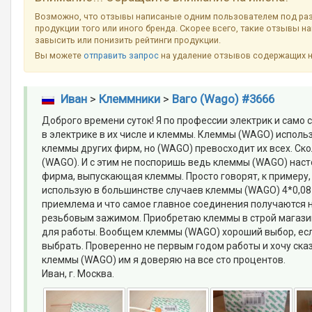
Возможно, что отзывы написаные одним пользователем под ра
продукции того или иного бренда. Скорее всего, такие отзывы н
завысить или понизить рейтинги продукции.
Вы можете
отправить запрос
на удаление отзывов содержащих 
Иван
>
Клеммники
>
Ваго (Wago) #3666
Доброго времени суток! Я по профессии электрик и само
в электрике в их числе и клеммы. Клеммы (WAGO) использ
клеммы других фирм, но (WAGO) превосходит их всех. Ско
(WAGO). И с этим не поспоришь ведь клеммы (WAGO) наст
фирма, выпускающая клеммы. Просто говорят, к примеру, 
использую в большинстве случаев клеммы (WAGO) 4*0,08-2
приемлема и что самое главное соединения получаются 
резьбовым зажимом. Приобретаю клеммы в строй магази
для работы. Вообщем клеммы (WAGO) хороший выбор, есл
выбрать. Проверенно не первым годом работы и хочу сказа
клеммы (WAGO) им я доверяю на все сто процентов.
Иван, г. Москва.