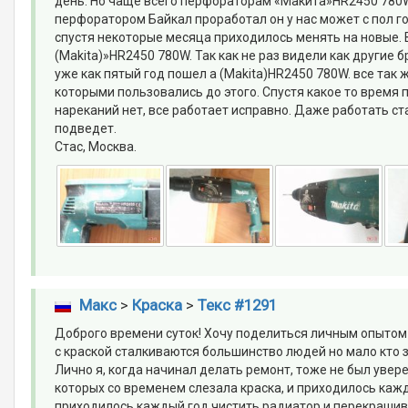
день. Но чаще всего перфораторам «Макита»HR2450 780W.
перфоратором Байкал проработал он у нас может с пол го
спустя некоторые месяца приходилось менять на новые. 
(Makita)»HR2450 780W. Так как не раз видели как други
уже как пятый год пошел а (Makita)HR2450 780W. все так 
которыми пользовались до этого. Спустя какое то время 
нареканий нет, все работает исправно. Даже работать ст
подведет.
Стас, Москва.
Макс
>
Краска
>
Текс #1291
Доброго времени суток! Хочу поделиться личным опытом в
с краской сталкиваются большинство людей но мало кто з
Лично я, когда начинал делать ремонт, тоже не был увере
которых со временем слезала краска, и приходилось кажд
приходилось каждый год чистить радиатор и перекрашиват