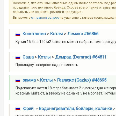
Возможно, что отзывы написаные одним пользователем под ра
продукции того или иного бренда. Скорее всего, такие отзывы н
завысить или понизить рейтинги продукции.
Вы можете
отправить запрос
на удаление отзывов содержащих 
Константин
>
Котлы
>
Лемакс #66366
Купил 15.5 на 120 м2.кател не может набрать температур
Саша
>
Котлы
>
Демрад (Demrad) #64811
Прокладку наверное надо поменять
римма
>
Котлы
>
Газлюкс (Gazlux) #48695
Подскажите котел 18-т срабатывает 2 кнопки одна же гори
красным мигают, а вверху не одна из 5 не моргает. Потом 
Юрий.
>
Водонагреватели, бойлеры, колонки