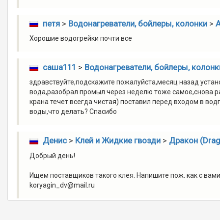
петя
>
Водонагреватели, бойлеры, колонки
>
А
Хорошие водогрейки почти все
саша111
>
Водонагреватели, бойлеры, колонк
здравствуйте,подскажите пожалуйста,месяц назад устано
вода,разобрал промыл через неделю тоже самое,снова ра
крана течет всегда чистая) поставил перед входом в вод
воды,что делать? Спасибо
Денис
>
Клей и Жидкие гвозди
>
Дракон (Drag
Добрый день!
Ищем поставщиков такого клея. Напишите пож. как с вам
koryagin_dv@mail.ru