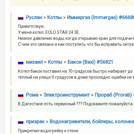
Руслан
>
Котлы
>
Иммергаз (Immergas) #6668
Приветствую.
У меня котел. EOLO STAR 24 3E.
Низкое давление воды, когда открываю кран для подачи
С чем это связано и как поступить что бы исправить сит
михаил
>
Котлы
>
Бакси (Baxi) #56821
Котел бакси поставил на 70 градусов быстро набирает до 
тёплый на улице 0 градусов в доме прохладно ошибки не
Рома
>
Электроинструмент
>
Прораб (Prorab)
В Дагестане есть сервисный ??? Подскажите пожалуйста )
призрак
>
Водонагреватели, бойлеры, колонк
Прикрепил водогрейку к стене