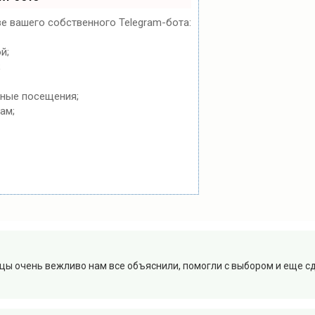
ве вашего собственного Telegram-бота:
й;
;
ьные посещения;
ам;
вцы очень вежливо нам все объяснили, помогли с выбором и еще с