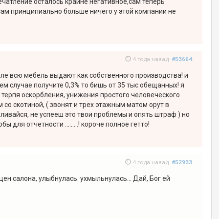
печатление осталось крайне негативное,сам теперь
 сам принципиально больше ничего у этой компании не
4 года назад
#53664
еле всю мебель выдают как собственного производства! и
ем случае получите 0,3% то бишь от 35 тыс обещанных! я
 терпя оскорбления, унижения простого человеческого
со скотиной, ( звонят и трёх этажным матом орут в
ливайся, не успееш это твои проблемы и опять штраф ) но
ля отчетности .........! короче полное гетто!
4 года назад
#52933
ен салона, улыбнулась. ухмыльнулась... Дай, Бог ей