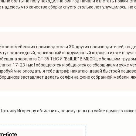
ильно болты на полу находил,на 3ий год начали отлетать ножки. В
не надеюсь что качество сборки спустя столько лет улучшилось, но
имости мебели их производства и 3% других производителей, на д
вычтут подоходный, пенсионный и надуманный штраф в итоге в лучш
обещана зарплата ОТ 35 ТЫС И "ВЫШЕ" В МЕСЯЦ с большим трудом
атят 17- 23 тыс ! обращаются и общаются со сборщиками хуже чем 
опробуй мне опоздать я тебе штраф накатаю, давай быстрей пошеве
борщиков заставляет делать селфи на фоне собранной мебели, якобы д
Татьяну Игоревну объяснить, почему цены на сайте намного ниже ц
am-боте