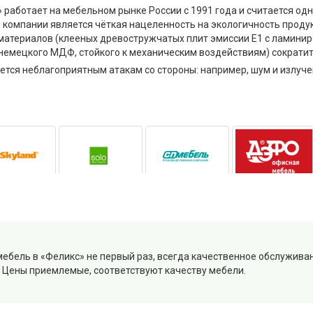
работает на мебельном рынке России с 1991 года и считается од
компании является чёткая нацеленность на экологичность продук
материалов (клееных древостружчатых плит эмиссии Е1 с ламинир
немецкого МДФ, стойкого к механическим воздействиям) сократит
ется неблагоприятным атакам со стороны: например, шум и излуче
мебель в «Феликс» не первый раз, всегда качественное обслужива
 Цены приемлемые, соответствуют качеству мебели.