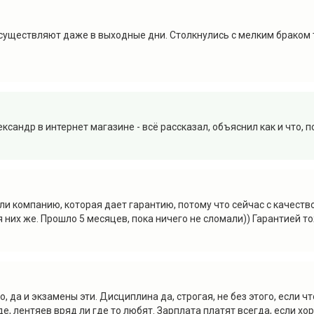
существляют даже в выходные дни. Столкнулись с мелким браком т
ндр в интернет магазине - всё рассказал, объяснил как и что, п
 компанию, которая дает гарантию, потому что сейчас с качеством
 них же. Прошло 5 месяцев, пока ничего не сломали)) Гарантией т
о, да и экзамены эти. Дисциплина да, строгая, не без этого, если 
е, лентяев вряд ли где то любят. Зарплата платят всегда, если хо