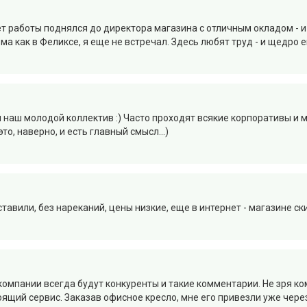
ет работы поднялся до директора магазина с отличным окладом - и
а как в Феликсе, я еще не встречал. Здесь любят труд - и щедро 
я наш молодой коллектив :) Часто проходят всякие корпоративы и 
о, наверно, и есть главный смысл...)
тавили, без нареканий, цены низкие, еще в интернет - магазине ск
компании всегда будут конкуренты и такие комментарии. Не зря ко
тоящий сервис. Заказав офисное кресло, мне его привезли уже чере