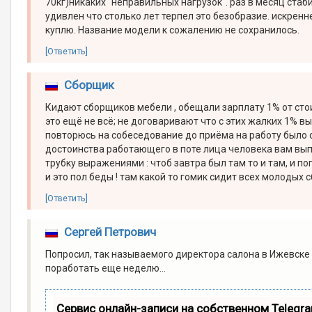
70кг)никаких "неправильных нагрузок". раз в месяц стаб
удивлен что столько лет терпел это безобразие. искрен
куплю. Название модели к сожалению не сохранилось.
[Ответить]
Сборщик
Кидают сборщиков мебели , обещали зарплату 1% от сто
это ещё не всё; не договаривают что с этих жалких 1% 
повторюсь на собеседование до приёма на работу было 
достоинства работающего в поте лица человека вам выпл
трубку выражениями : чтоб завтра был там то и там, и п
и это пол беды ! там какой то гомик сидит всех молодых с
[Ответить]
Сергей Петрович
Попросил, так называемого директора салона в Ижевске 
поработать еще неделю...
Сервис онлайн-записи на собственном Telegr