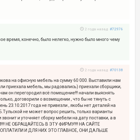
2 года назад
#72976
ое время, конечно, было нелегко, нужно было много чему
2 года назад
#70138
кова на офисную мебель на сумму 60 000. Выставили нам
тили приехала мебель, мы радовались) приехали сборщики,
то нам он перегородил всё помещение!!! начали выяснять
только, договорили о возмещении , что бы не тянуть с
ень 23.10.2017 года не привезли , якобы нет деталей на
 Б.Тульской не может вопрос решить, только варианты
 звонит и уточняет сборку мебели на дату поставки, а в
!!!! НЕ ОБРАЩАЙТЕСЬ В ЭТУ ФИРМУ!!!! НА САЙТЕ
И ОПЛАТИЛИ И ДЛЯ НИХ ЭТО ГЛАВНОЕ, ОНИ ДАЛЬШЕ