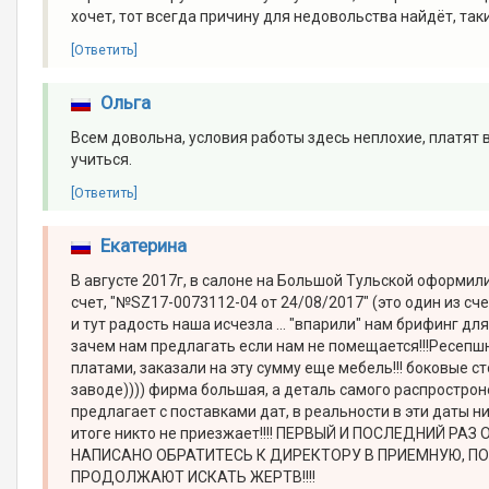
хочет, тот всегда причину для недовольства найдёт, так
[Ответить]
Ольга
Всем довольна, условия работы здесь неплохие, платят 
учиться.
[Ответить]
Екатерина
В августе 2017г, в салоне на Большой Тульской оформи
счет, "№SZ17-0073112-04 от 24/08/2017" (это один из с
и тут радость наша исчезла ... "впарили" нам брифинг дл
зачем нам предлагать если нам не помещается!!!Ресепшн, 
платами, заказали на эту сумму еще мебель!!! боковые ст
заводе)))) фирма большая, а деталь самого распрострон
предлагает с поставками дат, в реальности в эти даты ни
итоге никто не приезжает!!!! ПЕРВЫЙ И ПОСЛЕДНИЙ РАЗ
НАПИСАНО ОБРАТИТЕСЬ К ДИРЕКТОРУ В ПРИЕМНУЮ, ПОВ
ПРОДОЛЖАЮТ ИСКАТЬ ЖЕРТВ!!!!