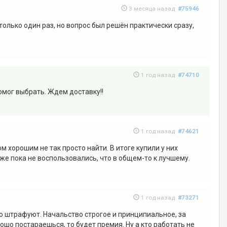
3 месяца назад
#75946
олько один раз, но вопрос был решён практически сразу,
1 год назад
#74710
омог выбрать. Ждем доставку!!
1 год назад
#74621
 хорошим не так просто найти. В итоге купили у них
оже пока не воспользовались, что в общем-то к лучшему.
1 год назад
#73271
что штрафуют. Начальство строгое и принципиальное, за
рошо постараешься, то будет премия. Ну а кто работать не