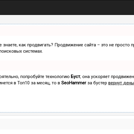
не знаете, как продвигать? Продвижение сайта – это не просто 
поисковых системах.
тоятельно, попробуйте технологию
Буст
, она ускоряет продвижен
инется в Топ10 за месяц, то в
SeoHammer
за бустер
вернут день