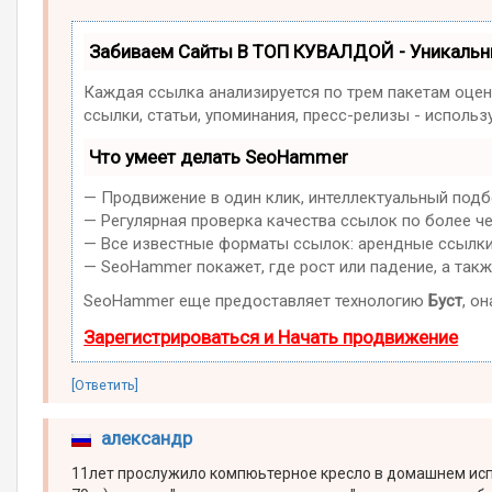
Забиваем Сайты В ТОП КУВАЛДОЙ - Уникаль
Каждая ссылка анализируется по трем пакетам оцен
ссылки, статьи, упоминания, пресс-релизы - испол
Что умеет делать SeoHammer
— Продвижение в один клик, интеллектуальный подб
— Регулярная проверка качества ссылок по более ч
— Все известные форматы ссылок: арендные ссылки, 
— SeoHammer покажет, где рост или падение, а такж
SeoHammer еще предоставляет технологию
Буст
, о
Зарегистрироваться и Начать продвижение
[Ответить]
александр
11лет прослужило компюьтерное кресло в домашнем испо