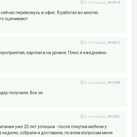
6 лет назад
#34313
 сейчас перевожусь в офис. Я работал во многих
его оценивают.
6 лет назад
#34312
мероприятия, зарплата на уровне. Плюс я ежедневно
6 лет назад
#32438
идку получили. Все ок
6 лет назад
#32401
мпания уже 20 лет успешна - после покупки мебели у
з неделю, собрали и доставили, по всем вопросам меня