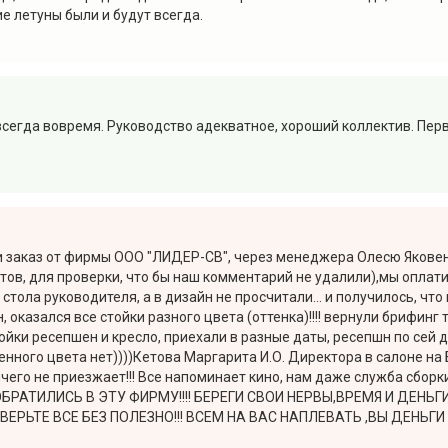
ие летуны были и будут всегда.
всегда вовремя. Руководство адекватное, хороший коллектив. Перв
ли заказ от фирмы ООО "ЛИДЕР-СВ", через менеджера Олесю Яковен
четов, для проверки, что бы наш комментарий не удалили),мы опла
я стола руководителя, а в дизайн не просчитали... и получилось, ч
оказался все стойки разного цвета (оттенка)!!!! вернули брифинг 
ойки ресепшен и кресло, приехали в разные даты, ресепшн по сей д
енного цвета нет))))Кетова Маргарита И.О. Директора в салоне на
чего не приезжает!!! Все напоминает кино, нам даже служба сборки
 ОБРАТИЛИСЬ В ЭТУ ФИРМУ!!!! БЕРЕГИ СВОИ НЕРВЫ,ВРЕМЯ И ДЕНЬГИ
ЕРЬТЕ ВСЕ БЕЗ ПОЛЕЗНО!!! ВСЕМ НА ВАС НАПЛЕВАТЬ ,ВЫ ДЕНЬГ