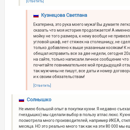
[Ответить]
Кузнецова Светлана
Екатерина, это рука моего мужа! Вы думаете легк
сказать что моя история продолжается! А именно
мойку не того размера, к нему вообще не привезли
угловой шкаф, нет стяжек на столешницу, не сде
только добавлено к выше указанным косякам! К 
обещал исправить все за две недели, сегодня 20а
на сайте, только написали личное сообщение что в
почитайте повнимательнее мой предыдущей отзыв 
так мужчины не пишут, все даты и номер договор
и к своим обязательствам!
[Ответить]
Солнышко
Не имею большой опыт в покупки кухни. Я недавно съех
гнездышко) мы сделали выбор в пользу атлас люкс. Кухня
посмотрела много производителей, например ИКЕА, стил
месяца. НО это реально много так как на эти 80 000 мы 