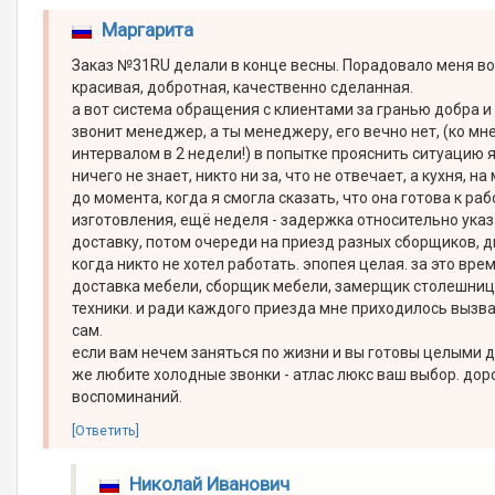
Маргарита
Заказ №31RU делали в конце весны. Порадовало меня во 
красивая, добротная, качественно сделанная.
а вот система обращения с клиентами за гранью добра и 
звонит менеджер, а ты менеджеру, его вечно нет, (ко м
интервалом в 2 недели!) в попытке прояснить ситуацию я 
ничего не знает, никто ни за, что не отвечает, а кухня, н
до момента, когда я смогла сказать, что она готова к р
изготовления, ещё неделя - задержка относительно указ
доставку, потом очереди на приезд разных сборщиков, 
когда никто не хотел работать. эпопея целая. за это вр
доставка мебели, сборщик мебели, замерщик столешниц
техники. и ради каждого приезда мне приходилось вызв
сам.
если вам нечем заняться по жизни и вы готовы целыми д
же любите холодные звонки - атлас люкс ваш выбор. дор
воспоминаний.
[Ответить]
Николай Иванович