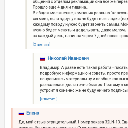
общения с отделом рекламаций она все же перезв
Прошло еще 4 дня и тишина...
В общем мое мнение, компания реально "колхозн
сегмент, если вдруг у вас не будет все гладко (н
каждому поводу нужно будет звонить самим. Мой с
нужно будет менять и доделывать, даже мелочь. 
за каждый день, начиная через 7 дней после срок
[Ответить]
Николай Иванович
Владимир. А разве есть такая работа - писать
подробную информацию и советы, просто пре
понравились материалы ну и вообще как выгля
развалилась достаточно быстро. Поэтому в с
устроит я конечно же не буду ничего подписы
[Ответить]
Елена
Да, мой отзыв отрицательный. Номер заказа 32LN-13. Еще
люкс на Ленинском проспекте. Смонтировали в январе-ма