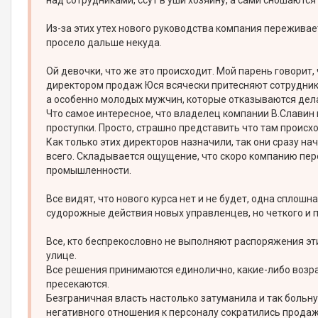
над сотрудниками, ссут в уши хозяину, а сами сношаются 
Из-за этих утех нового руководства компания переживае
просело дальше некуда.
Ой девочки, что же это происходит. Мой парень говорит, 
директором продаж Юся всячески притесняют сотрудник
а особенно молодых мужчин, которые отказываются дела
Что самое интересное, что владелец компании В.Славин
проступки. Просто, страшно представить что там происхо
Как только этих директоров назначили, так они сразу на
всего. Складывается ощущение, что скоро компанию пе
промышленности.
Все видят, что нового курса нет и не будет, одна сплош
судорожные действия новых управленцев, но четкого и п
Все, кто беспрекословно не выполняют распоряжения э
улице.
Все решения принимаются единолично, какие-либо возр
пресекаются.
Безграничная власть настолько затуманила и так больн
негативного отношения к персоналу сократились продаж