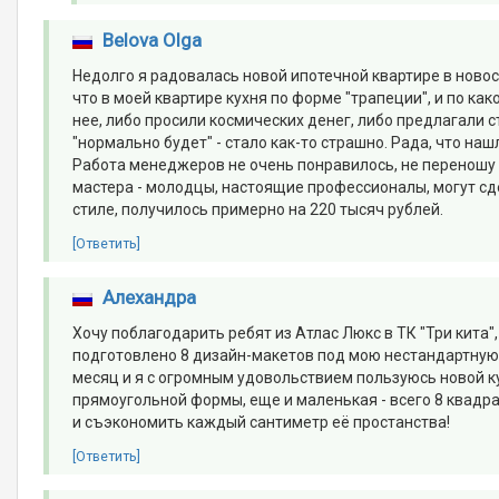
Belova Olga
Недолго я радовалась новой ипотечной квартире в новос
что в моей квартире кухня по форме "трапеции", и по ка
нее, либо просили космических денег, либо предлагали с
"нормально будет" - стало как-то страшно. Рада, что на
Работа менеджеров не очень понравилось, не переношу н
мастера - молодцы, настоящие профессионалы, могут сде
стиле, получилось примерно на 220 тысяч рублей.
[Ответить]
Алеxандра
Хочу поблагодарить ребят из Атлас Люкс в ТК "Три кита
подготовлено 8 дизайн-макетов под мою нестандартную ку
месяц и я с огромным удовольствием пользуюсь новой ку
прямоугольной формы, еще и маленькая - всего 8 квадр
и съэкономить каждый сантиметр её простанства!
[Ответить]