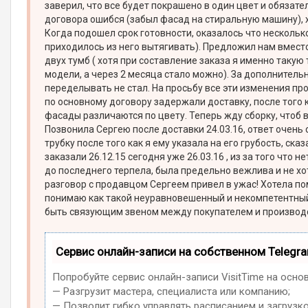
заверил, что все будет покрашено в один цвет и обязат
договора ошибся (забыл фасад на стиральную машину), 
Когда подошел срок готовности, оказалось что нескольк
приходилось из него вытягивать). Предложил нам вместо
двух тумб ( хотя при составление заказа я именно такую 
модели, а через 2 месяца стало можно). За дополнител
переделывать не стал. На просьбу все эти изменения про
по основному договору задержали доставку, после того 
фасады различаются по цвету. Теперь жду сборку, чтоб 
Позвонила Сергею после доставки 24.03.16, ответ очень 
трубку после того как я ему указала на его грубость, ска
заказали 26.12.15 сегодня уже 26.03.16 , из за того что 
до последнего терпела, была предельно вежлива и не хо
разговор с продавцом Сергеем привел в ужас! Хотела по
понимаю как такой неуравновешенный и некомпетентный
быть связующим звеном между покупателем и производс
Сервис онлайн-записи на собственном Telegr
Попробуйте сервис онлайн-записи VisitTime на осно
— Разгрузит мастера, специалиста или компанию;
— Позволит гибко управлять расписанием и загрузко