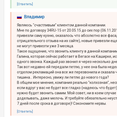
[Ответить]
Владимир
Являюсь "счастливым" клиентом данной компании.
Мне по договору 34RU-15 от 20.05.15 до сих пор (06.11.
привезли саму кухню, оказалось что абсолютно все фасад
отрицательного отзыва на их сайте), новые привезли еще
не могут привезти уже 3 месяца.
Такое ощущение, что звонить клиенту в данной компани
Галина, которая сейчас работает в Вегасе на Каширке, и
одного звонка. Каждый раз звонил я через несколько дне
Так вот недавно ей передали петлю, у нее она была нед
отделом рекламаций она все же перезвонила и сказала ч
тишина... Интересно, увижу ли петлю до нового года?
В общем мое мнение, компания реально "колхозная", нес
если вдруг у вас не будет все гладко (надеюсь что будет
нужно будет звонить самим. Мой совет, ни в коем случае
доделывать, даже мелочь. И требуйте обязательно неуст
7 дней после срока в договоре)! Сэкономите нервы.
[Ответить]