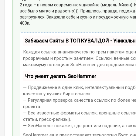
2 года – в новом современном дизайне (модель Айкон). И
все было мягко и радостно))). Пришлось, правда, подож
разгрузился. Заказала себе и кухню и посудомоечную маш
400к.
Забиваем Сайты В ТОП КУВАЛДОЙ - Уникаль
Каждая ссылка анализируется по трем пакетам оцен
прозрачным и простым занятием. Ссылки, вечные ссы
максимуму потенциал SeoHammer для продвижения в
Что умеет делать SeoHammer
— Продвижение в один клик, интеллектуальный подб
качества у лучших бирж ссылок.
— Регулярная проверка качества ссылок по более ч
проекта.
— Все известные форматы ссылок: арендные ссылки,
статьи, пресс-релизы).
— SeoHammer покажет, где рост или падение, а такж
SeoHammer еще предоставляет технологию
Буст
, о