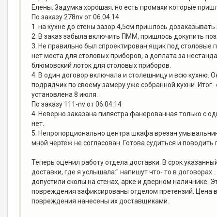
Елены. Задумка хорошая, но есть промахи которые пришл
По заказу 278nv от 06.04.14
1. на кухне до стены зазор 4,5см пришлось дозаказывать 
2. В заказ забыла включить ПММ, пришлось докупить позже
3. Не правильно был спроектирован ящик под столовые 
нет места для столовых приборов, а доплата за нестанда
блюмовский лоток для столовых приборов.
4. В один договор включала и столешницу и всю кухню. 
подрядчик по своему замеру уже собранной кухни. Итог- 
установлена 8 июля.
По заказу 111-nv от 06.04.14
4. Неверно заказана пилястра фанерованная только с о
нет.
5. Непропорционально центра шкафа врезан умывальник 
мной чертеж не согласован. Готова судиться и поводить 
Теперь оценил работу отдела доставки. В срок указанный
доставки, где я услышала:" напишут что- то в договорах.
допустили сколы на стенах, арке и дверном наличнике. Э
повреждения зафиксированы отделом претензий. Цена воп
повреждения нанесены их доставщиками.