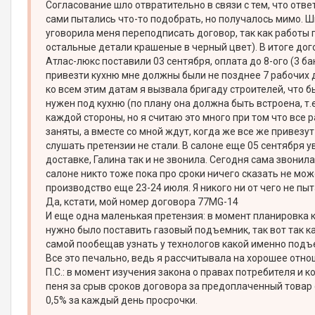
Согласование шло отвратительно в связи с тем, что отв
сами пытались что-то подобрать, но получалось мимо. Ш
уговорила меня переподписать договор, так как работы п
остальные детали крашеные в черный цвет). В итоге дог
Атлас-люкс поставили 03 сентября, оплата до 8-ого (3 ба
привезти кухню мне должны были не позднее 7 рабочих дн
ко всем этим датам я вызвала бригаду строителей, что 
нужен под кухню (по плану она должна быть встроена, т.е
каждой стороны, но я считаю это много при том что все р
заняты, а вместе со мной ждут, когда же все же привезу
слушать претензии не стали. В салоне еще 05 сентября ув
доставке, Галина так и не звонила. Сегодня сама звонила
салоне никто тоже пока про сроки ничего сказать не може
производство еще 23-24 июля. Я никого ни от чего не пы
Да, кстати, мой номер договора 77MG-14
И еще одна маленькая претензия: в момент планировка к
нужно было поставить газовый подъемник, так вот так к
самой пообещав узнать у технологов какой именно подъе
Все это печально, ведь я рассчитывала на хорошее отно
П.С.: в момент изучения закона о правах потребителя и к
пеня за срыв сроков договора за предоплаченный товар с
0,5% за каждый день просрочки.