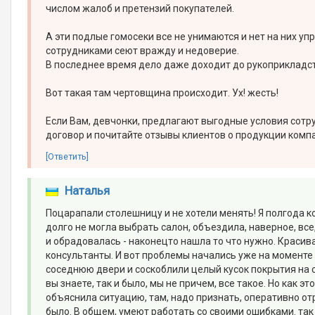
числом жалоб и претензий покупателей.
А эти подлые гомоcеки все не унимаются и нет на них уп
сотрудниками сеют вражду и недоверие.
В последнее время дело даже доходит до рукоприкладств
Вот такая там чертовщина происходит. Ух! жесть!
Если Вам, девчонки, предлагают выгодные условия сотр
договор и почитайте отзывы клиентов о продукции комп
[Ответить]
Наталья
Поцарапали столешницу и не хотели менять! Я полгода ко
долго не могла выбрать салон, объездила, наверное, все
и обрадовалась - наконецто нашла то что нужно. Краси
консультанты. И вот проблемы начались уже на моменте 
соседнюю двери и соскоблили целый кусок покрытия на с
вы знаете, так и было, мы не причем, все такое. Но как э
объяснила ситуацию, там, надо признать, оперативно от
было. В общем, умеют работать со своими ошибками. так