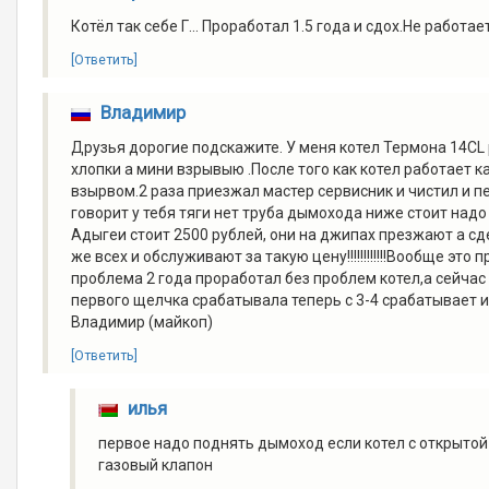
Котёл так себе Г... Проработал 1.5 года и сдох.Не рабо
[Ответить]
Владимир
Друзья дорогие подскажите. У меня котел Термона 14CL 
хлопки а мини взрывыю .После того как котел работает 
взырвом.2 раза приезжал мастер сервисник и чистил и п
говорит у тебя тяги нет труба дымохода ниже стоит надо 
Адыгеи стоит 2500 рублей, они на джипах презжают а сде
же всех и обслуживают за такую цену!!!!!!!!!!!!Вообще э
проблема 2 года проработал без проблем котел,а сейча
первого щелчка срабатывала теперь с 3-4 срабатывает
Владимир (майкоп)
[Ответить]
илья
первое надо поднять дымоход если котел с открытой
газовый клапон