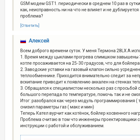
GSM модем GST1. периодически в среднем 10 раз в сутки
как, неисправность ни на что не влияет и не дублируетс
проблема?
[Ответить]
Алексей
Всем доброго времени суток. У меня Термона 28LX.А ис
1. Время между цыклами прогрева слимшком завышены 3.
котле просаживается на 25-30 градусов, что для бойлера
2. Заводские уставки на газовый клапон сильно усредне
теплообменнике. Приходится внимательно следит за неп
вскипание приводит к появлению аккален на стенках те
3. Обращался к специалистом несколько раз с просьбой
большого перепада по температуре, помочь так и не смо
Итог: разобрался как через модуль программирования ( 
снизил параметры газ ( макс и мин)
Теперь Кател вурчит как котёнок, бойлер косвенного наг
Проблема считаю в том что инженеры проектировщики с
инструкции с работой и обслуживанием.