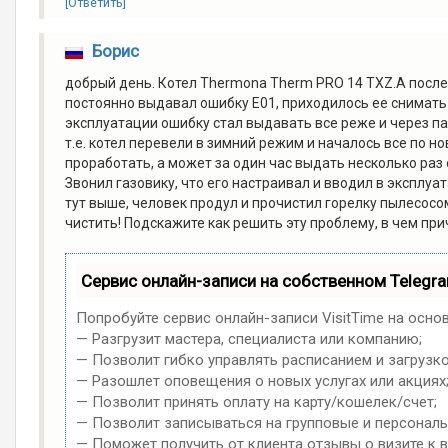
[Ответить]
Борис
добрый день. Котел Thermona Therm PRO 14 TXZ.A после
постоянно выдавал ошибку Е01, приходилось ее снимать 
эксплуатации ошибку стал выдавать все реже и через п
т.е. котел перевели в зимний режим и началось все по н
проработать, а может за один час выдать несколько раз
Звонил газовику, что его настраивал и вводил в эксплуа
тут выше, человек продул и прочистил горелку пылесосо
чистить! Подскажите как решить эту проблему, в чем пр
Сервис онлайн-записи на собственном Telegr
Попробуйте сервис онлайн-записи VisitTime на осно
— Разгрузит мастера, специалиста или компанию;
— Позволит гибко управлять расписанием и загрузко
— Разошлет оповещения о новых услугах или акциях
— Позволит принять оплату на карту/кошелек/счет;
— Позволит записываться на групповые и персонал
— Поможет получить от клиента отзывы о визите к в