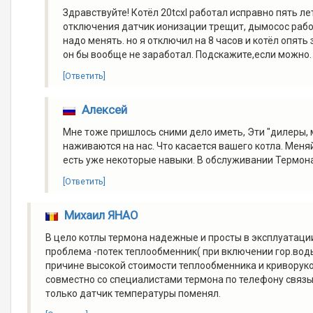
Здравствуйте! Котёл 20tcxl работал исправно пять ле
отключения датчик ионизации трещит, дымосос работ
надо менять. но я отключил на 8 часов и котёл опять 
он бы вообще не заработал. Подскажите,если можно. 
[Ответить]
Алексей
Мне тоже пришлось сними дело иметь, Эти "дилеры, 
наживаются на нас. Что касается вашего котла. Меняй
есть уже некоторые навыки. В обслуживании Термона
[Ответить]
Михаил ЯНАО
В цело котлы термона надежные и просты в эксплуатации
проблема -потек теплообменник( при включении гор.воды
причине высокой стоимости теплообменника и криворукос
совместно со специалистами термона по телефону связыва
только датчик температуры поменял.