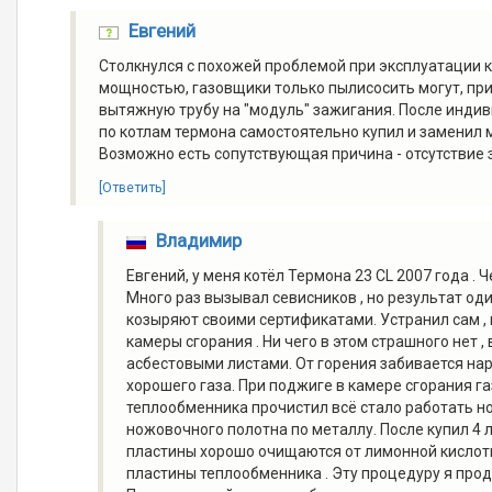
Евгений
Столкнулся с похожей проблемой при эксплуатации ко
мощностью, газовщики только пылисосить могут, при
вытяжную трубу на "модуль" зажигания. После инди
по котлам термона самостоятельно купил и заменил м
Возможно есть сопутствующая причина - отсутствие з
[Ответить]
Владимир
Евгений, у меня котёл Термона 23 CL 2007 года . 
Много раз вызывал севисников , но результат один
козыряют своими сертификатами. Устранил сам ,
камеры сгорания . Ни чего в этом страшного нет 
асбестовыми листами. От горения забивается н
хорошего газа. При поджиге в камере сгорания газ
теплообменника прочистил всё стало работать н
ножовочного полотна по металлу. После купил 4 
пластины хорошо очищаются от лимонной кислоты 
пластины теплообменника . Эту процедуру я прод