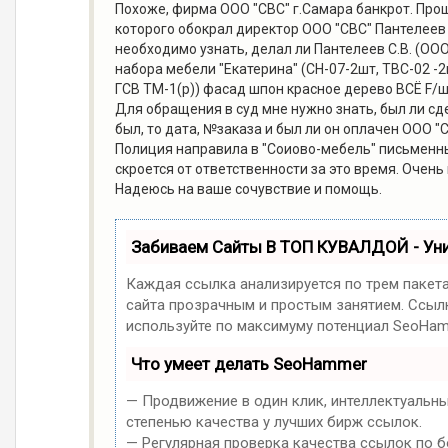
Похоже, фирма ООО "СВС" г.Самара банкрот. Проше
которого обокрал директор ООО "СВС" Пантелеев С
необходимо узнать, делал ли Пантелеев С.В. (ООО
набора мебели "Екатерина" (СН-07-2шт, ТВС-02 -2
ГСВ ТМ-1(р)) фасад шпон красное дерево ВСЁ F/ш
Для обращения в суд мне нужно знать, был ли сде
был, то дата, №заказа и был ли он оплачен ООО "
Полиция направила в "Соиово-мебель" письменные
скроется от ответственности за это время. Очен
Надеюсь на ваше сочувствие и помощь.
Забиваем Сайты В ТОП КУВАЛДОЙ - Ун
Каждая ссылка анализируется по трем пакет
сайта прозрачным и простым занятием. Ссылк
используйте по максимуму потенциал SeoHam
Что умеет делать SeoHammer
— Продвижение в один клик, интеллектуальн
степенью качества у лучших бирж ссылок.
— Регулярная проверка качества ссылок по б