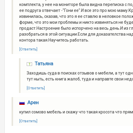
комплекта, у нее на мониторе была видна переписка с п
ее подруга отвечает -"Гони ее".И все это про мою маму.
извинилась, сказав, что это я ее ставлю в неловкое пол
форме, что это мои проблемы и никто извиняться не буде
продаст.Настроение было испорчено на весь день.И из г
разобраться в этой ситуации.Если для доказателства н
контора такая.Научитесь работать.
[Ответить]
Татьяна
Заходишь суда в поисках отзывов о мебели, а тут одн
тут ныть, есть книга жалоб, туда и направте свои не
[Ответить]
Арен
купил сомово мебель и скажу что такая кросота что прямо
[Ответить]