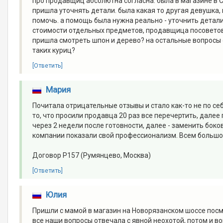
про продавщиц абсолютна согласна. была в магазине в С
пришла уточнять детали. была какая то другая девушка,
помочь. а помощь была нужна реально - уточнить детали
стоимости отдельных предметов, продавщица посовето
пришла смотреть шпон и дерево? на остальные вопросы 
таких куриц?
[Ответить]
Мария
Почитала отрицательные отзывы и стало как-то не по себ
то, что просили продавца 20 раз все перечертить, дале
через 2 недели после готовности, далее - заменить боко
компании показали свой профессионализм. Всем большое 
Договор Р157 (Румянцево, Москва)
[Ответить]
Юлия
Пришли с мамой в магазин на Новорязанском шоссе посм
все наши вопросы отвечала с явной неохотой, потом и в