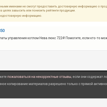
ыми именами не смогут предоставить достоверную информацию о продук
в целях завысить или понизить рейтинги продукции.
недостоверную информацию.
850
аты управления котлом Нева люкс 7224! Помогите, если кто-то може
жете
пожаловаться на некорректные отзывы
, если они содержат 
лное копирование материалов разрешено только с прямой активной 