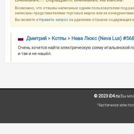
Возможно, что отзывы написаные одним пользователем под разн
написаны представителями торговых марок или их конкурентами 
Вы можете
отправить запрос
на удаление отзывов содержащих 
Дмитрий
>
Котлы
>
Нева Люкс (Neva Lux) #56
Очень хочется найти электрическую схему итальянской пл
и так и не нашёл.
© 2023 iD4.ru
Вы мо
Частичное или по