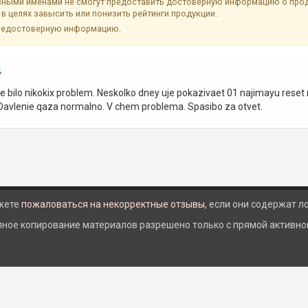
ыми именами не смогут предоставить достоверную информацию о продук
в целях завысить или понизить рейтинги продукции.
недостоверную информацию.
4
ne bilo nikokix problem. Neskolko dney uje pokazivaet 01 najimayu rese
l. Davlenie qaza normalno. V chem problema. Spasibo za otvet.
жете
пожаловаться на некорректные отзывы
, если они содержат 
лное копирование материалов разрешено только с прямой активной 