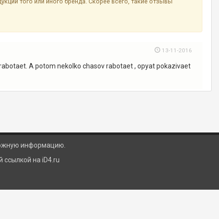
ции того или иного бренда. Скорее всего, такие отзывы
13-11-2016
t rabotaet. A potom nekolko chasov rabotaet , opyat pokazivaet
ложную информацию.
ссылкой на iD4.ru