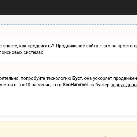
не знаете, как продвигать? Продвижение сайта – это не просто 
поисковых системах.
тоятельно, попробуйте технологию
Буст
, она ускоряет продвижен
инется в Топ10 за месяц, то в
SeoHammer
за бустер
вернут день