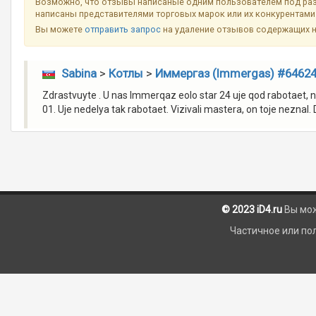
Возможно, что отзывы написаные одним пользователем под разн
написаны представителями торговых марок или их конкурентами 
Вы можете
отправить запрос
на удаление отзывов содержащих 
Sabina
>
Котлы
>
Иммергаз (Immergas) #6462
Zdrastvuyte . U nas Immerqaz eolo star 24 uje qod rabotaet, 
01. Uje nedelya tak rabotaet. Vizivali mastera, on toje nezna
© 2023 iD4.ru
Вы мо
Частичное или по