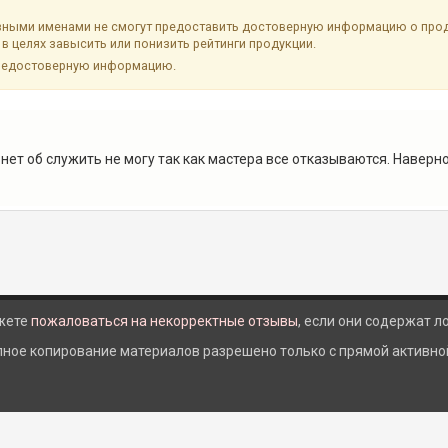
ыми именами не смогут предоставить достоверную информацию о продук
в целях завысить или понизить рейтинги продукции.
недостоверную информацию.
нет об служить не могу так как мастера все отказываются. Наверн
жете
пожаловаться на некорректные отзывы
, если они содержат 
лное копирование материалов разрешено только с прямой активной 