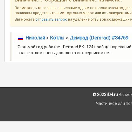
Возможно, что отзывы написаные одним пользователем под разн
написаны представителями торговых марок или их конкурентами 
Вы можете
отправить запрос
на удаление отзывов содержащих 
Николай
>
Котлы
>
Демрад (Demrad) #34769
Седьмой год работает Demrad BK -124 вообще нареканий 
знаю,котлом очень доволен а вот сервисом нет
© 2023 iD4.ru
Вы мо
Частичное или по