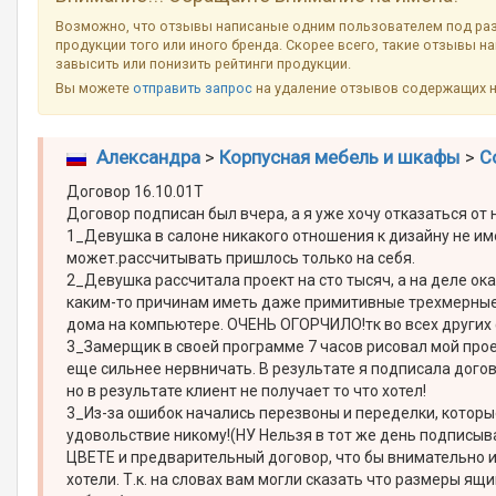
Возможно, что отзывы написаные одним пользователем под ра
продукции того или иного бренда. Скорее всего, такие отзывы н
завысить или понизить рейтинги продукции.
Вы можете
отправить запрос
на удаление отзывов содержащих 
Александра
>
Корпусная мебель и шкафы
>
С
Договор 16.10.01T
Договор подписан был вчера, а я уже хочу отказаться от н
1_Девушка в салоне никакого отношения к дизайну не им
может.рассчитывать пришлось только на себя.
2_Девушка рассчитала проект на сто тысяч, а на деле ока
каким-то причинам иметь даже примитивные трехмерные 
дома на компьютере. ОЧЕНЬ ОГОРЧИЛО!тк во всех других 
3_Замерщик в своей программе 7 часов рисовал мой проек
еще сильнее нервничать. В результате я подписала догово
но в результате клиент не получает то что хотел!
3_Из-за ошибок начались перезвоны и переделки, которы
удовольствие никому!(НУ Нельзя в тот же день подписыв
ЦВЕТЕ и предварительный договор, что бы внимательно и 
хотели. Т.к. на словах вам могли сказать что размеры ящ