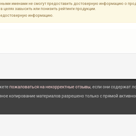
ыми именами не смогут предоставить достоверную информацию о продук
в целях завысить или понизить рейтинги продукции.
недостоверную информацию.
жете
пожаловаться на некорректные отзывы
, если они содержат 
лное копирование материалов разрешено только с прямой активной 