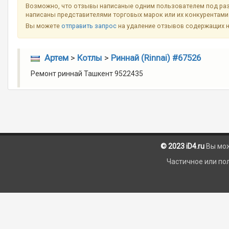
Возможно, что отзывы написаные одним пользователем под разн
написаны представителями торговых марок или их конкурентами 
Вы можете
отправить запрос
на удаление отзывов содержащих 
Артем
>
Котлы
>
Риннай (Rinnai) #67526
Ремонт риннай Ташкент 9522435
© 2023 iD4.ru
Вы мо
Частичное или по