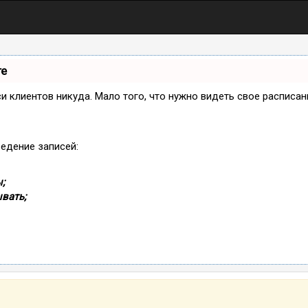
те
иси клиентов никуда. Мало того, что нужно видеть свое расписа
ведение записей:
;
вать;