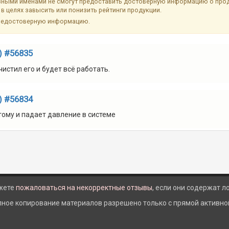
ыми именами не смогут предоставить достоверную информацию о продук
в целях завысить или понизить рейтинги продукции.
недостоверную информацию.
) #56835
истил его и будет всё работать.
) #56834
этому и падает давление в системе
жете
пожаловаться на некорректные отзывы
, если они содержат 
лное копирование материалов разрешено только с прямой активной 