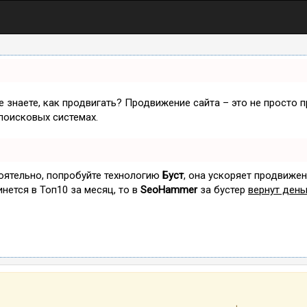
не знаете, как продвигать? Продвижение сайта – это не просто 
поисковых системах.
тоятельно, попробуйте технологию
Буст
, она ускоряет продвижен
инется в Топ10 за месяц, то в
SeoHammer
за бустер
вернут день