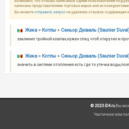
Возможно, что отзывы написаные одним пользователем под разн
написаны представителями торговых марок или их конкурентами 
Вы можете
отправить запрос
на удаление отзывов содержащих 
Жека
>
Котлы
>
Сеньор Дюваль (Saunier Duval
заклинил тройной клапан,нужен спец чтоб открутил и проч
Жека
>
Котлы
>
Сеньор Дюваль (Saunier Duval
значить в системе отопления есть где то утечка воды,по
© 2023 iD4.ru
Вы мо
Частичное или по