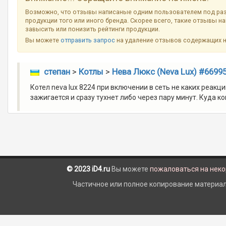
Возможно, что отзывы написаные одним пользователем под ра
продукции того или иного бренда. Скорее всего, такие отзывы н
завысить или понизить рейтинги продукции.
Вы можете
отправить запрос
на удаление отзывов содержащих 
степан
>
Котлы
>
Нева Люкс (Neva Lux) #6699
Котел neva lux 8224 при включении в сеть не каких реакц
зажигается и сразу тухнет либо через пару минут. Куда к
© 2023 iD4.ru
Вы можете
пожаловаться на нек
Частичное или полное копирование материало