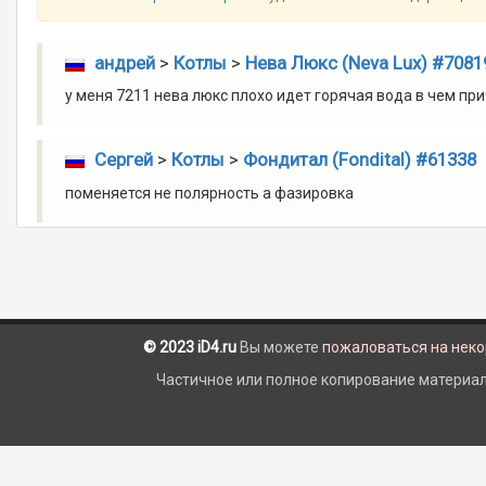
андрей
>
Котлы
>
Нева Люкс (Neva Lux) #7081
у меня 7211 нева люкс плохо идет горячая вода в чем пр
Сергей
>
Котлы
>
Фондитал (Fondital) #61338
поменяется не полярность а фазировка
© 2023 iD4.ru
Вы можете
пожаловаться на нек
Частичное или полное копирование материало